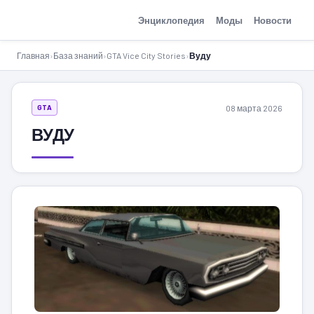
GTA-Action.ru
Энциклопедия
Моды
Новости
Главная
›
База знаний
›
GTA Vice City Stories
›
Вуду
08 марта 2026
GTA
ВУДУ