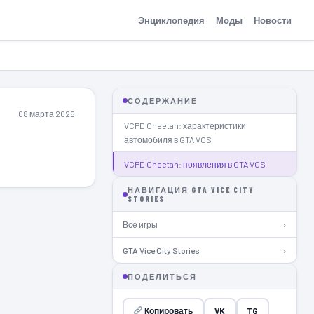
Энциклопедия
Моды
Новости
СОДЕРЖАНИЕ
08 марта 2026
VCPD Cheetah: характеристики
автомобиля в GTA VCS
VCPD Cheetah: появления в GTA VCS
НАВИГАЦИЯ GTA VICE CITY
STORIES
Все игры
›
GTA Vice City Stories
›
ПОДЕЛИТЬСЯ
Копировать
VK
TG