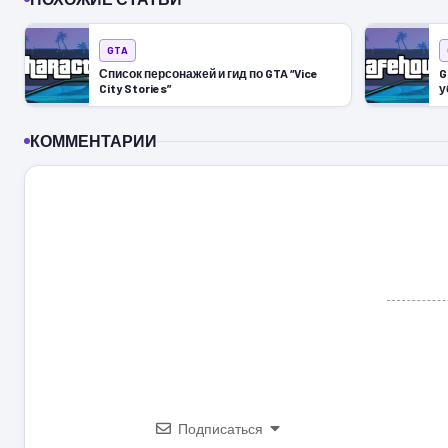
GTA
Список персонажей и гид по GTA “Vice
G
City Stories”
у
КОММЕНТАРИИ
Подписаться