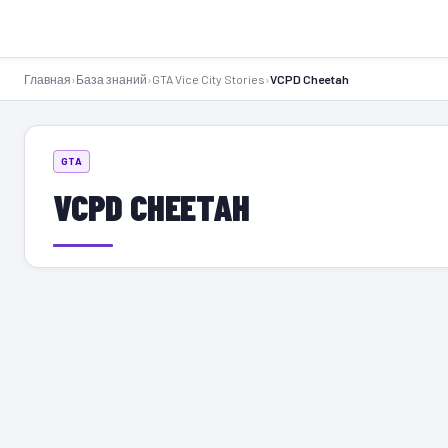
GTA-Action.ru
Главная
›
База знаний
›
GTA Vice City Stories
›
VCPD Cheetah
GTA
VCPD CHEETAH