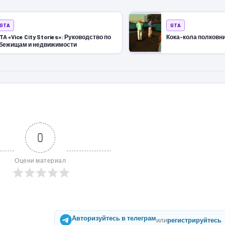
GTA
GTA
TA «Vice City Stories»: Руководство по
Кока-кола полковн
бежищам и недвижимости
0
Оцени материал
Авторизуйтесь в телеграм
или
регистрируйтесь