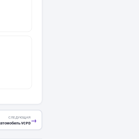
СЛЕДУЮЩАЯ
→
автомобиль VCPD