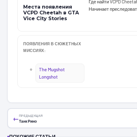
Где найти VCPD Cheetah 
Места появления
Начинает преследовать
VCPD Cheetah в GTA
Vice City Stories
ПОЯВЛЕНИЯ В СЮЖЕТНЫХ
МИССИЯХ:
The Mugshot
Longshot
ПРЕДЫДУЩАЯ
←
Танк Рино
ПОХОЖИЕ СТАТЬИ