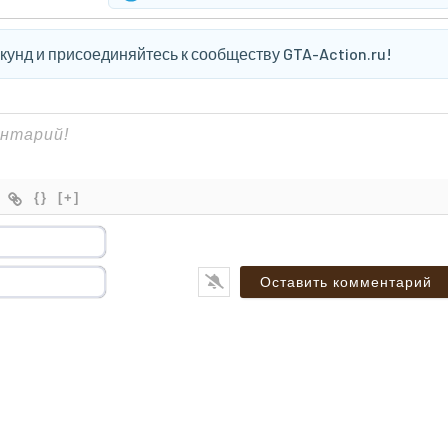
екунд и присоединяйтесь к сообществу GTA-Action.ru!
{}
[+]
Имя*
Email*