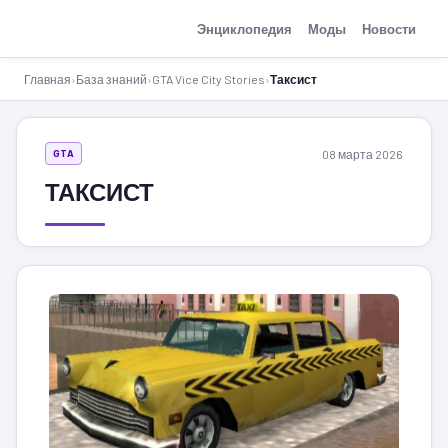
GTA-Action.ru
Энциклопедия
Моды
Новости
Главная
›
База знаний
›
GTA Vice City Stories
›
Таксист
08 марта 2026
GTA
ТАКСИСТ