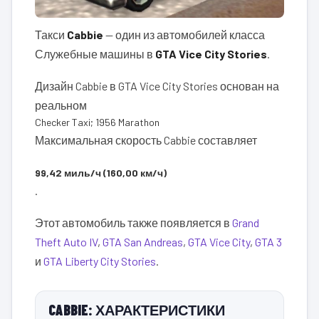
Такси
Cabbie
— один из автомобилей класса
Служебные машины в
GTA Vice City Stories
.
Дизайн Cabbie в GTA Vice City Stories основан на
реальном
Checker Taxi; 1956 Marathon
Максимальная скорость Cabbie составляет
99,42 миль/ч (160,00 км/ч)
.
Этот автомобиль также появляется в
Grand
Theft Auto IV
,
GTA San Andreas
,
GTA Vice City
,
GTA 3
и
GTA Liberty City Stories
.
CABBIE: ХАРАКТЕРИСТИКИ