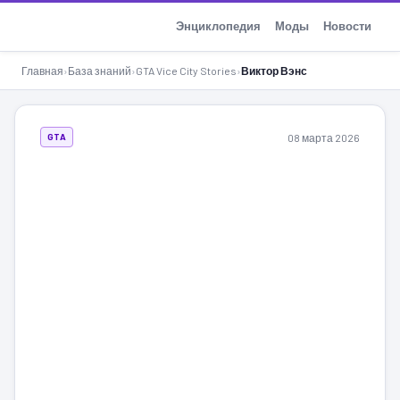
GTA-Action.ru
Энциклопедия
Моды
Новости
Главная
›
База знаний
›
GTA Vice City Stories
›
Виктор Вэнс
08 марта 2026
GTA