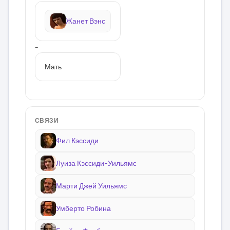
Жанет Вэнс
–
Мать
СВЯЗИ
Фил Кэссиди
Луиза Кэссиди-Уильямс
Марти Джей Уильямс
Умберто Робина