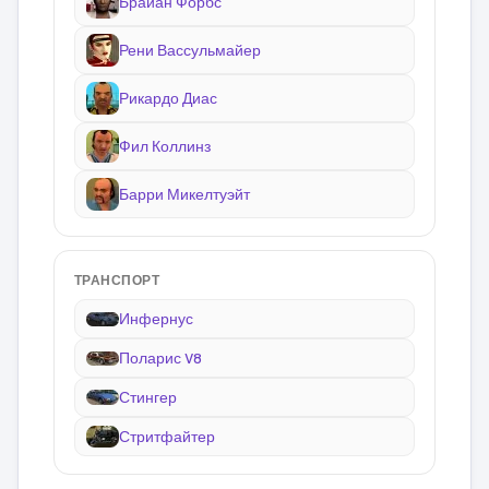
Брайан Форбс
Рени Вассульмайер
Рикардо Диас
Фил Коллинз
Барри Микелтуэйт
ТРАНСПОРТ
Инфернус
Поларис V8
Стингер
Стритфайтер