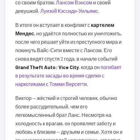
со своим братом,
Лансом Вэнсом
и своей
девушкой,
Луизой Кэссиди-Уильямс
.
В итоге он вступает в конфликт с
картелем
Мендес
, но удаётся полностью их уничтожить,
после чего решает уйти из преступного мира и
покинуть Вайс-Сити вместе с Лансом. Его
снова видят спустя 2 года, в начале событий
Grand Theft Auto: Vice City
, когда он
погибает
в результате засады во время сделки с
наркотиками
с
Томми Версетти
.
Виктор — жёсткий и строгий человек, обычно
более рассудительный, чем его
легкомысленный брат Ланс. Несмотря на
холодность к врагам, он проявляет заботу и
любовь к близким — друзьям и семье. Хотя он и