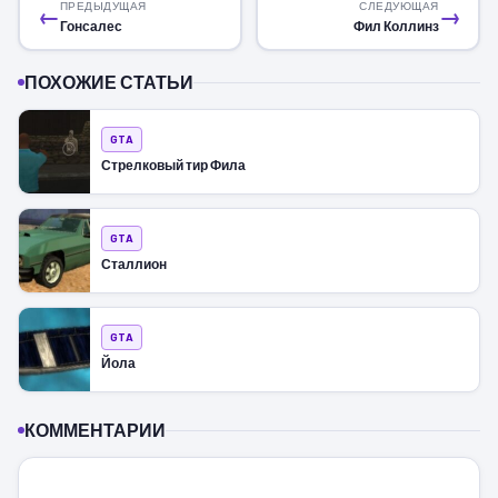
ПРЕДЫДУЩАЯ
СЛЕДУЮЩАЯ
←
→
Гонсалес
Фил Коллинз
ПОХОЖИЕ СТАТЬИ
GTA
Стрелковый тир Фила
GTA
Сталлион
GTA
Йола
КОММЕНТАРИИ