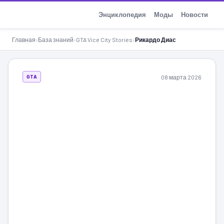
GTA-Action.ru
Энциклопедия
Моды
Новости
Главная
›
База знаний
›
GTA Vice City Stories
›
Рикардо Диас
08 марта 2026
GTA