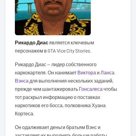
Рикардо Диас
является ключевым
персонажем в GTA Vice City Stories.
Рикардо Диас — лидер собственного
наркокартеля. Он нанимает
Виктора
и
Ланса
Вэнса
для выполнения нескольких заданий,
прежде чем шантажировать
Гонсалеса
чтобы
тот раскрыл информацию о поставках
наркотиков его босса, полковника Хуана
Кортеса.
Он одалживает деньги братьям Вэнс и
заставляет их выполнять больше работы,