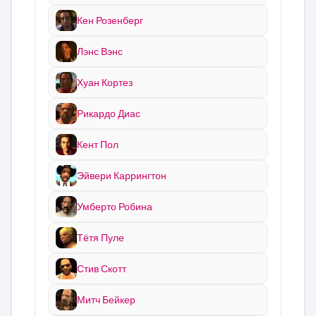
Кен Розенберг
Лэнс Вэнс
Хуан Кортез
Рикардо Диас
Кент Пол
Эйвери Каррингтон
Умберто Робина
Тётя Пуле
Стив Скотт
Митч Бейкер