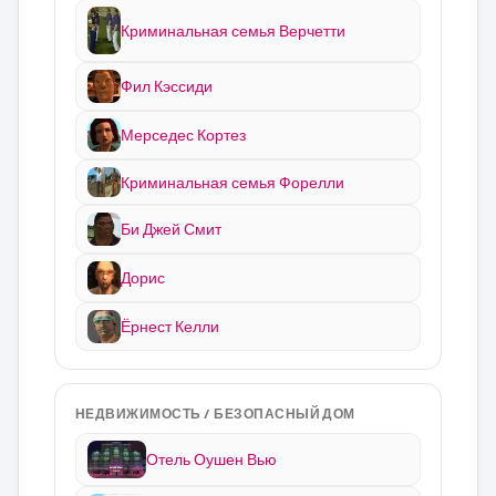
Криминальная семья Верчетти
Фил Кэссиди
Мерседес Кортез
Криминальная семья Форелли
Би Джей Смит
Дорис
Ёрнест Келли
НЕДВИЖИМОСТЬ / БЕЗОПАСНЫЙ ДОМ
Отель Оушен Вью