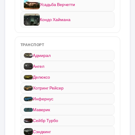
Усадьба Верчетти
Кондо Хаймана
ТРАНСПОРТ
Адмирал
Ангел
Делюксо
Хотринг Рейсер
Инфернус
Маверик
Сейбр Турбо
Сэндкинг