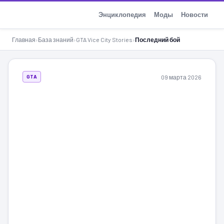
GTA-Action.ru
Энциклопедия
Моды
Новости
Главная
›
База знаний
›
GTA Vice City Stories
›
Последний бой
09 марта 2026
GTA