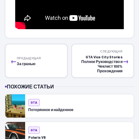
СЛЕДУЮЩАЯ
GTA Vice City Stories
ПРЕДЫДУЩАЯ
←
→
Полное Руководство и
За гранью
Чеклист 100%
Прохождения
ПОХОЖИЕ СТАТЬИ
GTA
Потерянное и найденное
GTA
Polaris V8