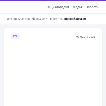
GTA-Action.ru
Энциклопедия
Моды
Новости
Главная
›
База знаний
›
GTA Vice City Stories
›
Прощай, оружие
09 марта 2026
GTA