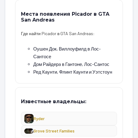
Места появления Picador в GTA
San Andreas
Где найти Picador в GTA San Andreas:
Оушен Док, Виллоуфилд в Лос-
Сантосе
Дом Райдерa в Гантоне, Лос-Сантос
Ред Каунти, Флинт Каунти и Уэтстоун
Известные владельцы:
Ryder
Grove Street Families