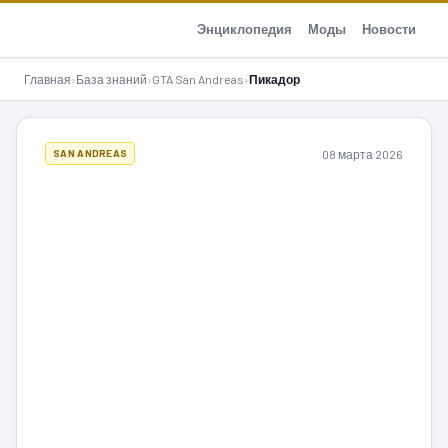
GTA-Action.ru
Энциклопедия
Моды
Новости
Главная
›
База знаний
›
GTA San Andreas
›
Пикадор
08 марта 2026
SAN ANDREAS