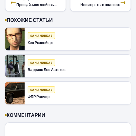
←
→
Прощай, моя любовь…
Носи цветы в волосах
ПОХОЖИЕ СТАТЬИ
SAN ANDREAS
Кен Розенберг
SAN ANDREAS
Варриос Лос Азтекос
SAN ANDREAS
ФБР Ранчер
КОММЕНТАРИИ