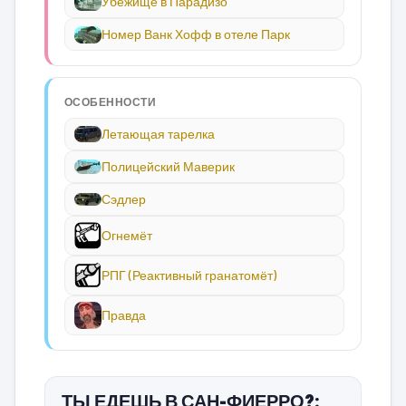
Убежище в Парадизо
Номер Ванк Хофф в отеле Парк
ОСОБЕННОСТИ
Летающая тарелка
Полицейский Маверик
Сэдлер
Огнемёт
РПГ (Реактивный гранатомёт)
Правда
ТЫ ЕДЕШЬ В САН-ФИЕРРО?: