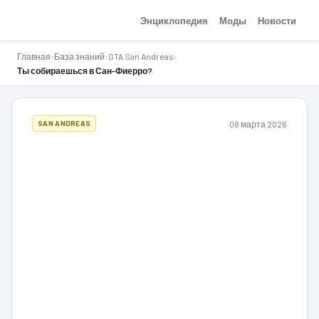
GTA-Action.ru
Энциклопедия
Моды
Новости
Главная
›
База знаний
›
GTA San Andreas
›
Ты собираешься в Сан-Фиерро?
08 марта 2026
SAN ANDREAS