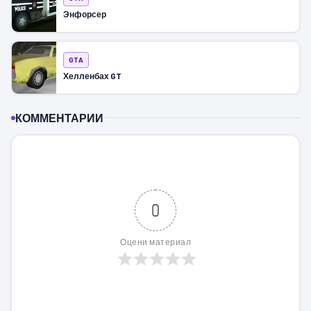
Энфорсер
GTA
Хелленбах GT
КОММЕНТАРИИ
0
Оцени материал