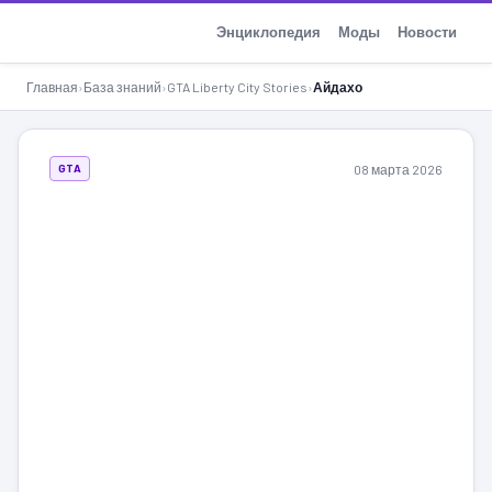
GTA-Action.ru
Энциклопедия
Моды
Новости
Главная
›
База знаний
›
GTA Liberty City Stories
›
Айдахо
08 марта 2026
GTA