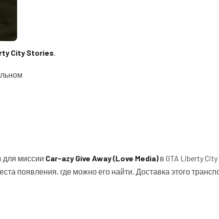
ty City Stories
.
еальном
в для миссии
Car-azy Give Away (Love Media)
в GTA Liberty City
ста появления, где можно его найти. Доставка этого трансп