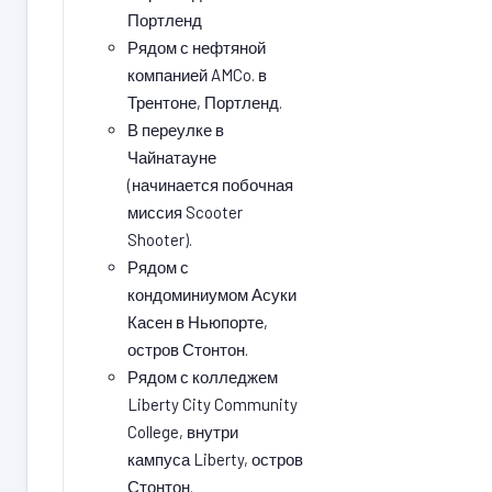
Портленд
Рядом с нефтяной
компанией AMCo. в
Трентоне, Портленд.
В переулке в
Чайнатауне
(начинается побочная
миссия Scooter
Shooter).
Рядом с
кондоминиумом Асуки
Касен в Ньюпорте,
остров Стонтон.
Рядом с колледжем
Liberty City Community
College, внутри
кампуса Liberty, остров
Стонтон.