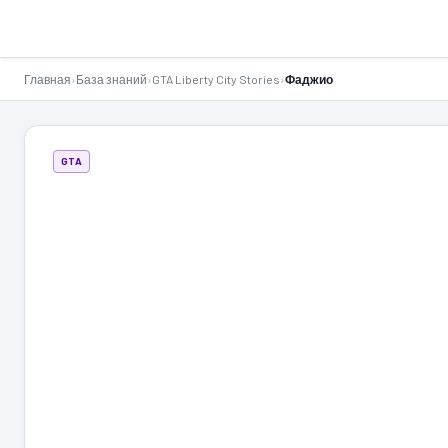
GTA-Action.ru
Главная
›
База знаний
›
GTA Liberty City Stories
›
Фаджио
GTA