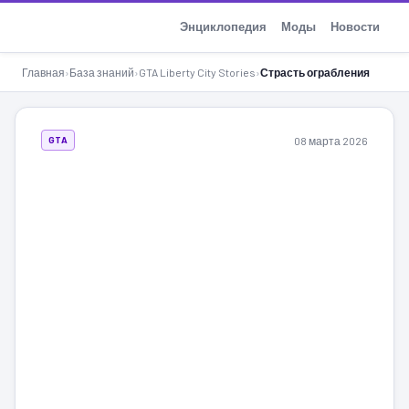
GTA-Action.ru
Энциклопедия
Моды
Новости
Главная
›
База знаний
›
GTA Liberty City Stories
›
Страсть ограбления
08 марта 2026
GTA