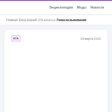
GTA-Action.ru
Энциклопедия
Моды
Новости
Главная
›
База знаний
›
GTA Advance
›
Гонка на выживание
09 марта 2026
GTA