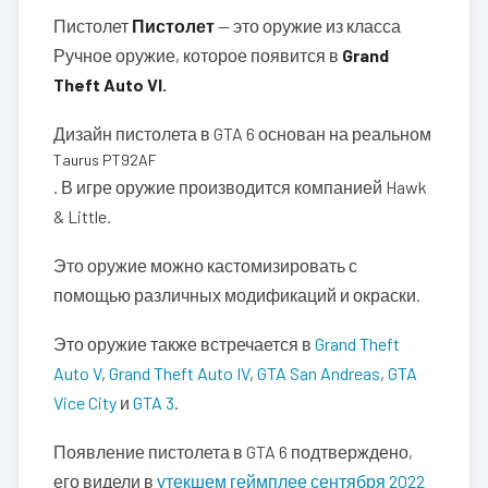
Пистолет
Пистолет
— это оружие из класса
Ручное оружие, которое появится в
Grand
Theft Auto VI.
Дизайн пистолета в GTA 6 основан на реальном
Taurus PT92AF
. В игре оружие производится компанией Hawk
& Little.
Это оружие можно кастомизировать с
помощью различных модификаций и окраски.
Это оружие также встречается в
Grand Theft
Auto V
,
Grand Theft Auto IV
,
GTA San Andreas
,
GTA
Vice City
и
GTA 3
.
Появление пистолета в GTA 6 подтверждено,
его видели в
утекшем геймплее сентября 2022