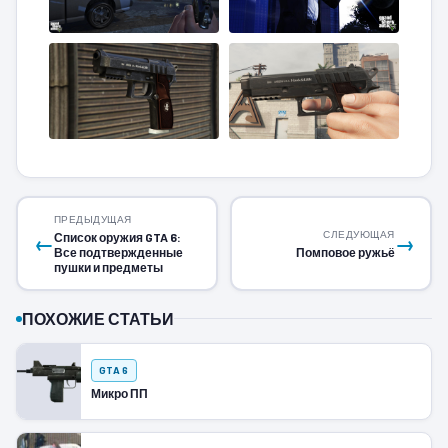
ПРЕДЫДУЩАЯ
СЛЕДУЮЩАЯ
Список оружия GTA 6:
←
→
Все подтвержденные
Помповое ружьё
пушки и предметы
ПОХОЖИЕ СТАТЬИ
GTA 6
Микро ПП