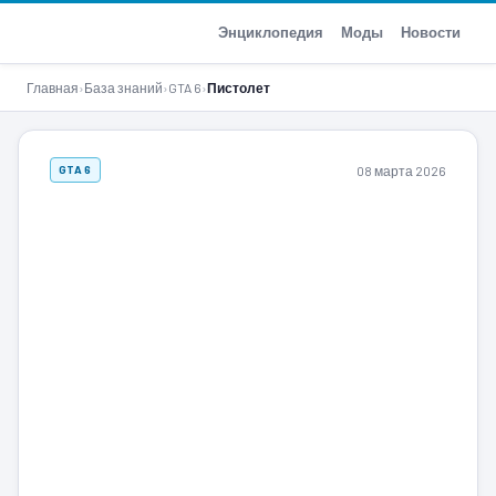
GTA-Action.ru
Энциклопедия
Моды
Новости
Главная
›
База знаний
›
GTA 6
›
Пистолет
08 марта 2026
GTA 6