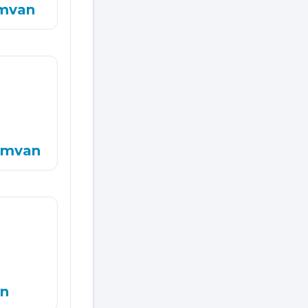
amvan
amvan
an