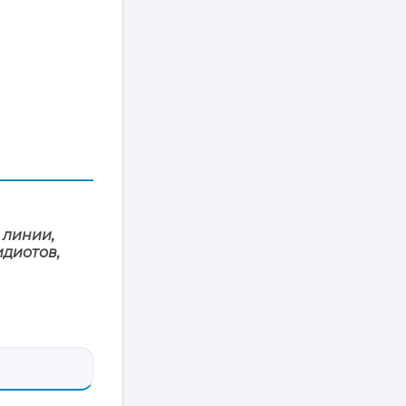
 линии,
диотов,