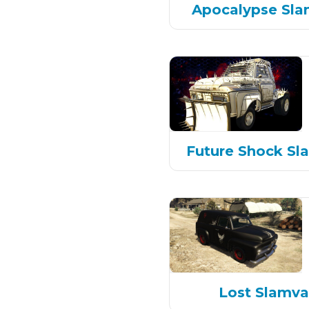
Apocalypse Sl
Future Shock Sl
Lost Slamv