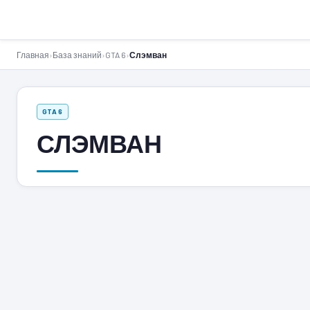
GTA-Action.ru
Главная
›
База знаний
›
GTA 6
›
Слэмван
GTA 6
СЛЭМВАН