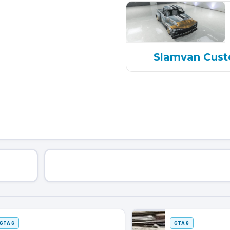
Slamvan Cus
GTA 6
GTA 6