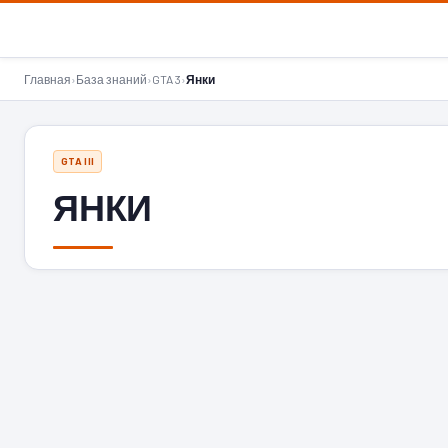
GTA-Action.ru
Главная
›
База знаний
›
GTA 3
›
Янки
GTA III
ЯНКИ