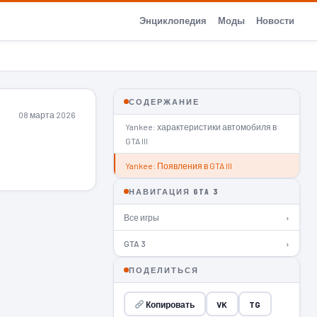
Энциклопедия
Моды
Новости
СОДЕРЖАНИЕ
08 марта 2026
Yankee: характеристики автомобиля в
GTA III
Yankee: Появления в GTA III
НАВИГАЦИЯ GTA 3
Все игры
›
GTA 3
›
ПОДЕЛИТЬСЯ
Копировать
VK
TG