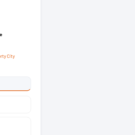
e
rty City