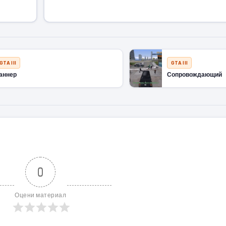
GTA III
GTA III
аннер
Сопровождающий
0
Оцени материал