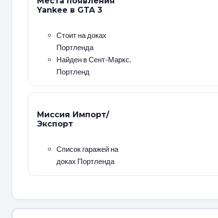
Места появления
Yankee в GTA 3
Стоит на доках
Портленда
Найден в Сент-Маркс,
Портленд
Миссия Импорт/
Экспорт
Список гаражей на
доках Портленда