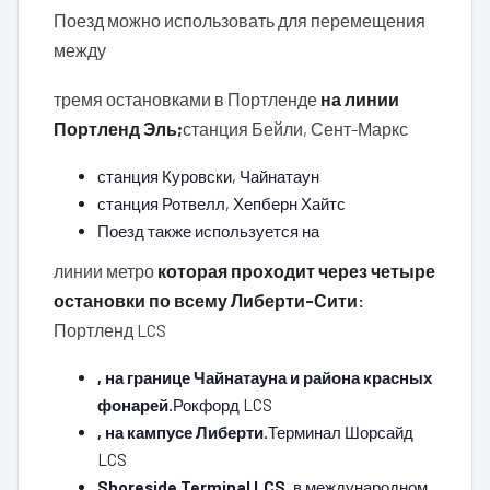
Поезд можно использовать для перемещения
между
тремя остановками в Портленде
на линии
Портленд Эль;
станция Бейли, Сент-Маркс
станция Куровски, Чайнатаун
станция Ротвелл, Хепберн Хайтс
Поезд также используется на
линии метро
которая проходит через четыре
остановки по всему Либерти-Сити:
Портленд LCS
, на границе Чайнатауна и района красных
фонарей.
Рокфорд LCS
, на кампусе Либерти.
Терминал Шорсайд
LCS
Shoreside Terminal LCS
, в международном