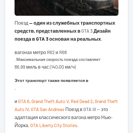
Поезд
— один из служебных транспортных
средств, представленных в
GTA 3
Дизайн
поезда в GTA 3 основан на реальных
.
вагонах метро R62 и R68
. Максимальная скорость поезда составляет
86,99 миль в час (140,00 км/ч)
Этот транспорт также появляется в
.
и
GTA 6
,
Grand Theft Auto V
,
Red Dead 2
,
Grand Theft
Auto IV
,
GTA San Andreas
Поезд в GTA III — это
адаптация классического вагона метро Нью-
Йорка.
GTA Liberty City Stories
.