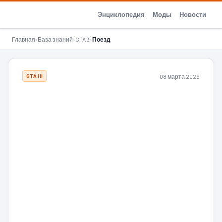
GTA-Action.ru
Энциклопедия
Моды
Новости
Главная
›
База знаний
›
GTA 3
›
Поезд
08 марта 2026
GTA III