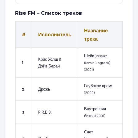
Rise FM – Список треков
Название
#
Исполнитель
трека
Шейк
(Ремикс
Крис Уолш &
1
Revolt Clogrock)
Дэйв Беран
(2001)
Глубокое время
2
Дрожь
(2000)
Внутренняя
3
R.R.D.S.
битва
(2001)
Счет