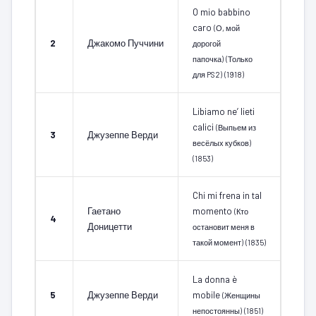
O mio babbino
caro
(О, мой
2
Джакомо Пуччини
дорогой
папочка)
(Только
для PS2)
(1918)
Libiamo ne’ lieti
calici
(Выпьем из
3
Джузеппе Верди
весёлых кубков)
(1853)
Chi mi frena in tal
Гаетано
momento
(Кто
4
Доницетти
остановит меня в
такой момент)
(1835)
La donna è
5
Джузеппе Верди
mobile
(Женщины
непостоянны)
(1851)