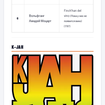
Finch’han del
Вольфганг
vino
(Пока у них не
6
Амадей Моцарт
появится вино)
(1787)
K-JAH