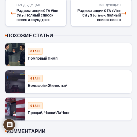
ПРЕДЫДУЩАЯ
СЛЕДУЮЩАЯ
Радиостанции GTA Vice
Радиостанции GTA «Vice
←
→
City: Полный список
City Stories»: полный
песен и саундтрек
список песен
ПОХОЖИЕ СТАТЬИ
GTA III
Помповый Пимп
GTA III
Большой и Жилестый
GTA III
Прощай, ‘Чанки’ Ли Чонг
КОММЕНТАРИИ