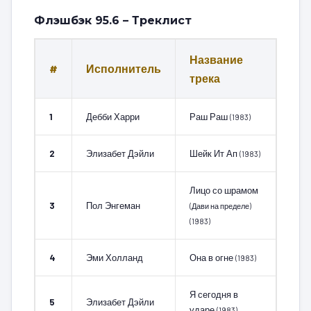
Флэшбэк 95.6 – Треклист
Название
#
Исполнитель
трека
1
Дебби Харри
Раш Раш
(1983)
2
Элизабет Дэйли
Шейк Ит Ап
(1983)
Лицо со шрамом
3
Пол Энгеман
(Дави на пределе)
(1983)
4
Эми Холланд
Она в огне
(1983)
Я сегодня в
5
Элизабет Дэйли
ударе
(1983)