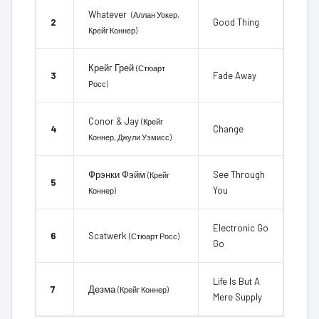
Whatever
(Аллан Уокер,
2
Good Thing
Крейг Коннер)
Крейг Грей
(Стюарт
3
Fade Away
Росс)
Conor & Jay
(Крейг
4
Change
Коннер, Джули Уэмисс)
Фрэнки Фэйм
See Through
(Крейг
5
You
Коннер)
Electronic Go
6
Scatwerk
(Стюарт Росс)
Go
Life Is But A
7
Дезма
(Крейг Коннер)
Mere Supply