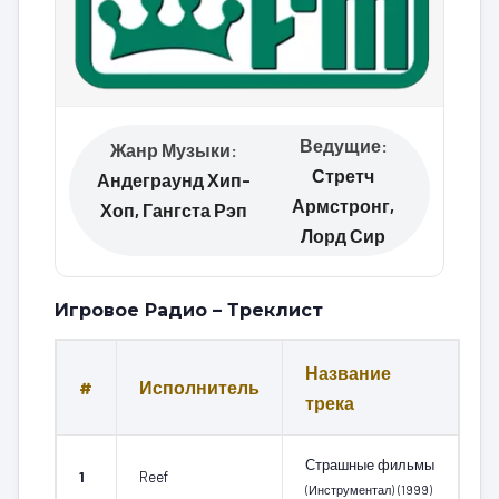
Ведущие:
Жанр Музыки:
Стретч
Андеграунд Хип-
Армстронг,
Хоп, Гангста Рэп
Лорд Сир
Игровое Радио – Треклист
Название
#
Исполнитель
трека
Страшные фильмы
1
Reef
(Инструментал)
(1999)