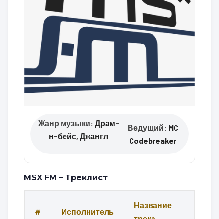
Жанр музыки:
Драм-
Ведущий:
MC
н-бейс, Джангл
Codebreaker
MSX FM – Треклист
Название
#
Исполнитель
трека