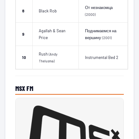
От незнакомца
8
Black Rob
(2000)
Agallah & Sean
Поднимаемся на
9
Price
вершину
(2001)
Rush
(Andy
10
Instrumental Bed 2
Thelusma)
MSX FM