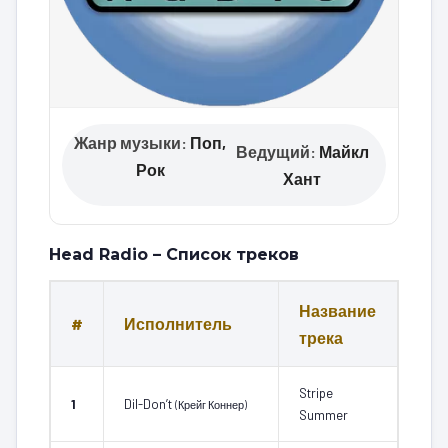
Жанр музыки:
Поп,
Ведущий:
Майкл
Рок
Хант
Head Radio – Список треков
Название
#
Исполнитель
трека
Stripe
1
Dil-Don’t
(Крейг Коннер)
Summer