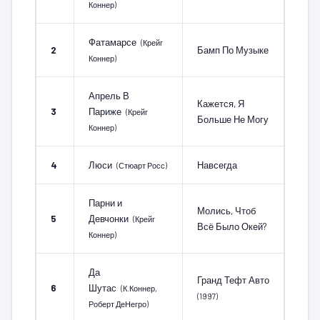
Коннер)
Фатамарсе
(Крейг
2
Бамп По Музыке
Коннер)
Апрель В
Кажется, Я
3
Париже
(Крейг
Больше Не Могу
Коннер)
4
Люси
Навсегда
(Стюарт Росс)
Парни и
Молись, Чтоб
5
Девчонки
(Крейг
Всё Было Окей?
Коннер)
Да
Гранд Тефт Авто
6
Шутас
(К.Коннер,
(1997)
Роберт ДеНегро)