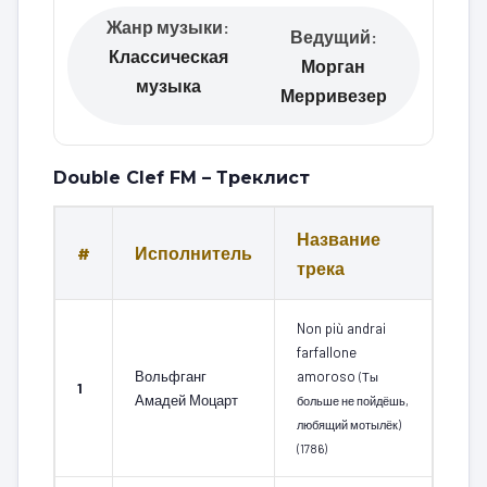
Жанр музыки:
Ведущий:
Классическая
Морган
музыка
Мерривезер
Double Clef FM – Треклист
Название
#
Исполнитель
трека
Non più andrai
farfallone
Вольфганг
amoroso
(Ты
1
Амадей Моцарт
больше не пойдёшь,
любящий мотылёк)
(1786)