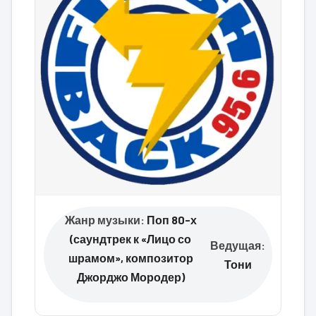
Жанр музыки:
Поп 80-х
(саундтрек к «Лицо со
Ведущая:
шрамом», композитор
Тони
Джорджо Мородер)