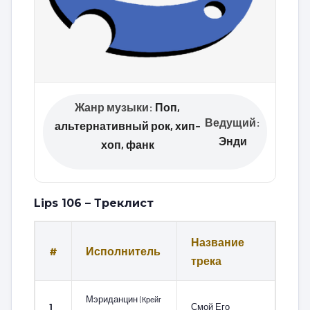
Жанр музыки:
Поп,
Ведущий:
альтернативный рок, хип-
Энди
хоп, фанк
Lips 106 – Треклист
Название
#
Исполнитель
трека
Мэриданцин
(Крейг
1
Смой Его