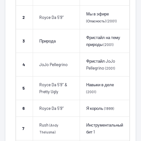
Мы в эфире
2
Royce Da 5’9″
(Опасность)
(2001)
Фристайл на тему
3
Природа
природы
(2001)
Фристайл JoJo
4
JoJo Pellegrino
Pellegrino
(2001)
Royce Da 5’9″ &
Навыки в деле
5
Pretty Ugly
(2001)
6
Royce Da 5’9″
Я король
(1999)
Rush
Инструментальный
(Andy
7
бит 1
Thelusma)