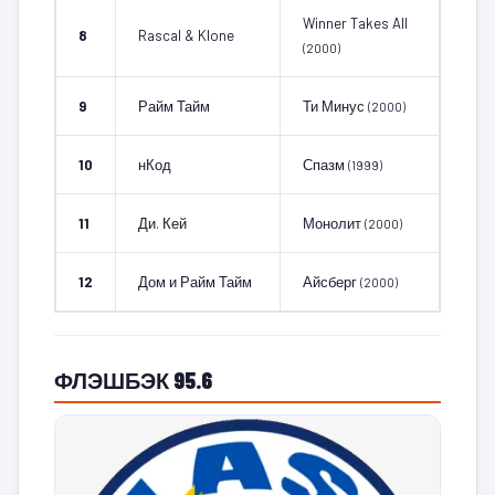
Winner Takes All
8
Rascal & Klone
(2000)
9
Райм Тайм
Ти Минус
(2000)
10
нКод
Спазм
(1999)
11
Ди. Кей
Монолит
(2000)
12
Дом и Райм Тайм
Айсберг
(2000)
ФЛЭШБЭК 95.6