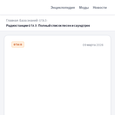
GTA-Action.ru
Энциклопедия
Моды
Новости
Главная
›
База знаний
›
GTA 3
›
Радиостанции GTA 3: Полный список песен и саундтрек
09 марта 2026
GTA III