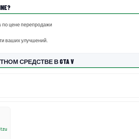
INE?
ms по цене перепродажи
сти ваших улучшений.
ТНОМ СРЕДСТВЕ В GTA V
itzu