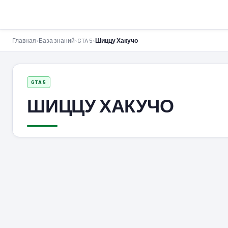
GTA-Action.ru
Главная
›
База знаний
›
GTA 5
›
Шиццу Хакучо
GTA 5
ШИЦЦУ ХАКУЧО