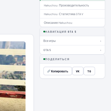
Hakuchou: Производительность
Hakuchou: Статистика GTA V
Описание Hakuchou:
НАВИГАЦИЯ GTA 5
Все игры
›
GTA 5
›
ПОДЕЛИТЬСЯ
Копировать
VK
TG