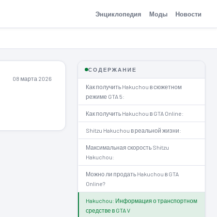
Энциклопедия
Моды
Новости
СОДЕРЖАНИЕ
08 марта 2026
Как получить Hakuchou в сюжетном
режиме GTA 5:
Как получить Hakuchou в GTA Online:
Shitzu Hakuchou в реальной жизни:
Максимальная скорость Shitzu
Hakuchou:
Можно ли продать Hakuchou в GTA
Online?
Hakuchou: Информация о транспортном
средстве в GTA V