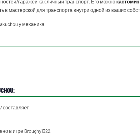
ностей/гаражей как личный транспорт. Его можно
кастомиз
ь в мастерской для транспорта внутри одной из ваших собс
akuchou у механика.
CHOU:
V составляет
но в игре Broughy1322.