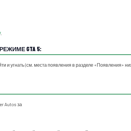
V
.
РЕЖИМЕ GTA 5:
ти и угнать (см. места появления в разделе «Появления» ниж
er Autos за