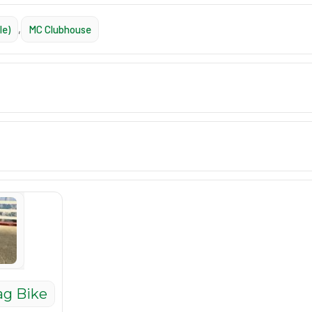
le)
,
MC Clubhouse
g Bike