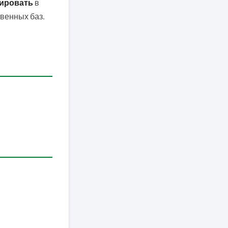
ировать
в
твенных баз.