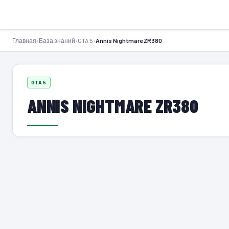
GTA-Action.ru
Главная
›
База знаний
›
GTA 5
›
Annis Nightmare ZR380
GTA 5
ANNIS NIGHTMARE ZR380