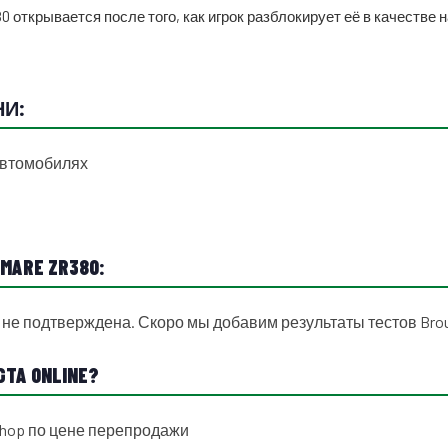
 открывается после того, как игрок разблокирует её в качестве 
НИ:
 автомобилях
ARE ZR380:
 не подтверждена. Скоро мы добавим результаты тестов Brou
TA ONLINE?
kshop по цене перепродажи