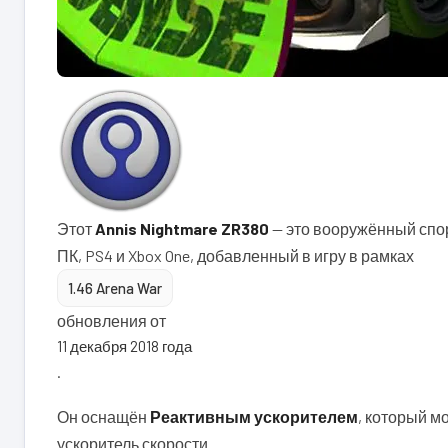
Этот
Annis Nightmare ZR380
— это вооружённый спо
ПК, PS4 и Xbox One, добавленный в игру в рамках
1.46 Arena War
обновления от
11 декабря 2018 года
.
Он оснащён
Реактивным ускорителем
, который м
ускоритель скорости.