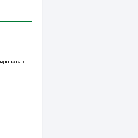
зировать
в