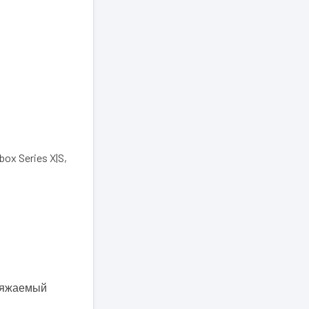
box Series X|S,
аряжаемый