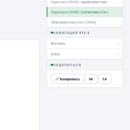
Nightmare ZR380: характеристики
Nightmare ZR380: статистика GTA V
Описание Nightmare ZR380:
НАВИГАЦИЯ GTA 5
Все игры
›
GTA 5
›
ПОДЕЛИТЬСЯ
Копировать
VK
TG