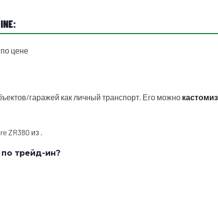
INE:
 по цене
бъектов/гаражей как личный транспорт. Его можно
кастоми
e ZR380 из .
 по трейд-ин?