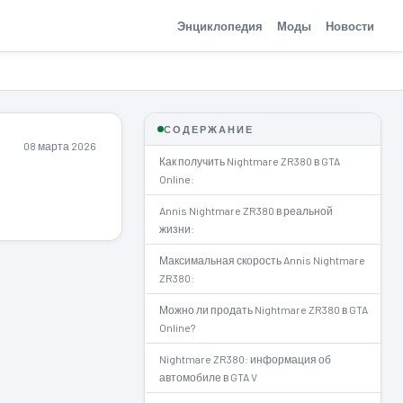
Энциклопедия
Моды
Новости
СОДЕРЖАНИЕ
08 марта 2026
Как получить Nightmare ZR380 в GTA
Online:
Annis Nightmare ZR380 в реальной
жизни:
Максимальная скорость Annis Nightmare
ZR380:
Можно ли продать Nightmare ZR380 в GTA
Online?
Nightmare ZR380: информация об
автомобиле в GTA V