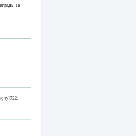
награды за
ghy1322.