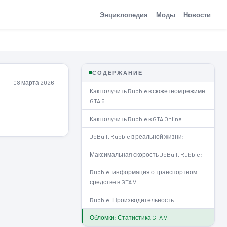
Энциклопедия
Моды
Новости
СОДЕРЖАНИЕ
08 марта 2026
Как получить Rubble в сюжетном режиме
GTA 5:
Как получить Rubble в GTA Online:
JoBuilt Rubble в реальной жизни:
Максимальная скорость JoBuilt Rubble:
Rubble: информация о транспортном
средстве в GTA V
Rubble: Производительность
Обломки: Статистика GTA V