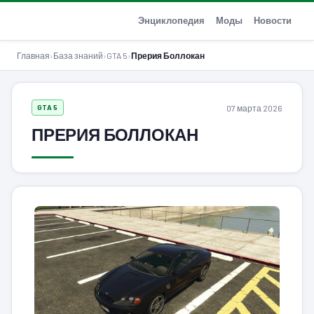
GTA-Action.ru
Энциклопедия
Моды
Новости
Главная
›
База знаний
›
GTA 5
›
Прерия Боллокан
07 марта 2026
GTA 5
ПРЕРИЯ БОЛЛОКАН