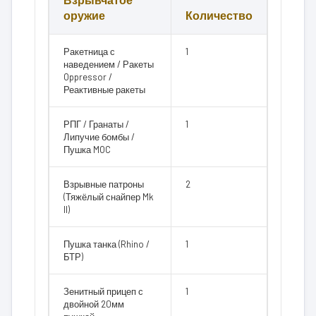
оружие
Количество
Ракетница с
1
наведением / Ракеты
Oppressor /
Реактивные ракеты
РПГ / Гранаты /
1
Липучие бомбы /
Пушка MOC
Взрывные патроны
2
(Тяжёлый снайпер Mk
II)
Пушка танка (Rhino /
1
БТР)
Зенитный прицеп с
1
двойной 20мм