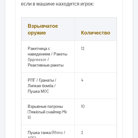
если в машине находится игрок:
Взрывчатое
оружие
Количество
Ракетница с
12
наведением / Ракеты
Oppressor /
Реактивные ракеты
РПГ / Гранаты /
4
Липкая бомба /
Пушка МOC
Взрывные патроны
10
(Тяжёлый снайпер Mk
II)
Пушка танка (Rhino /
2
APC)