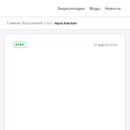
GTA-Action.ru
Энциклопедия
Моды
Новости
Главная
›
База знаний
›
GTA 5
›
Vapid Aleutian
07 марта 2026
GTA 5