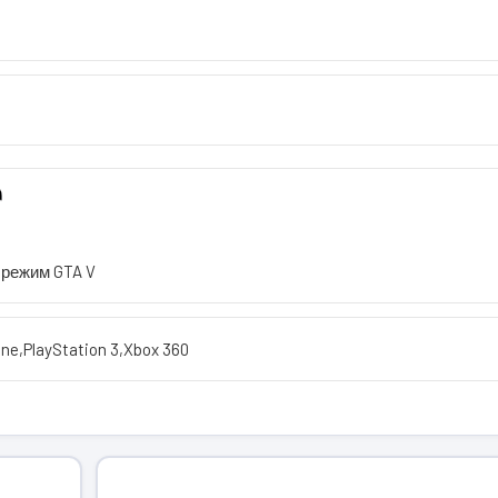
режим GTA V
One
,
PlayStation 3
,
Xbox 360