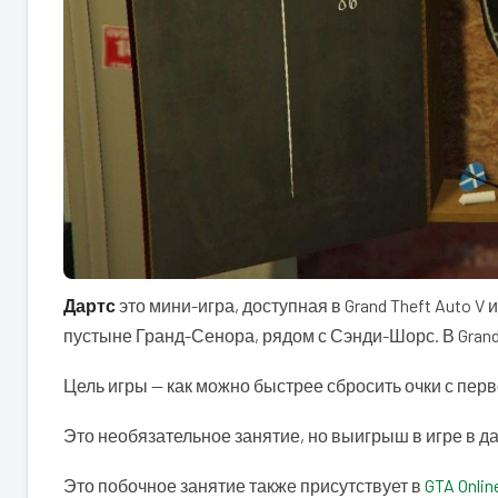
Дартс
это мини-игра, доступная в Grand Theft Auto V и
пустыне Гранд-Сенора, рядом с Сэнди-Шорс. В Grand 
Цель игры — как можно быстрее сбросить очки с пер
Это необязательное занятие, но выигрыш в игре в д
Это побочное занятие также присутствует в
GTA Onlin