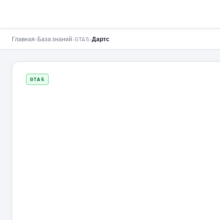
GTA-Action.ru
Главная
›
База знаний
›
GTA 5
›
Дартс
GTA 5