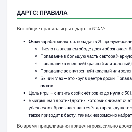
ДАРТС: ПРАВИЛА
Вот общие правила игры в дартс в GTA V:
Очки
зарабатываются, попадая в 20 пронумерованн
Число на внешнем ободе доски обозначает б
Попадание в большую часть сектора (черную
Попадание в внешний (красный или зеленый)
Попадание во внутренний (красный или зеле
Бычий глаз — это круг в центре доски. Попад
очков
.
Цель игры — снизить свой счёт ровно до
нуля
с 301
Выигрышная дротик (дротик, который снижает счёт 
удвоением
сбрасывает ваш счёт до предыдущего з
также приводит к басту, так как невозможно набрат
Во время прицеливания прицел игрока сильно дрожи