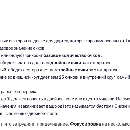
ых секторов на доске для дартса, которые пронумерованы от 1 д
азовое значение очков.
 или белую) приносит
базовое количество очков
.
 ободок сектора дает вам
двойные очки
за этот дротик.
ный) ободок сектора дает вам
тройные очки
за этот дротик.
ание во внешний круг дает вам
25 очков
, а внутренний круг (самы
, раньше соперника.
до 0) должен попасть в двойное поле или в центр мишени. Не
вых
начения и заканчивает ваш ход (это называется
бастом
). Снижен
ь 1 с помощью двойного поля.
т, что затрудняет прицеливание.
Фокусировка
на несколько