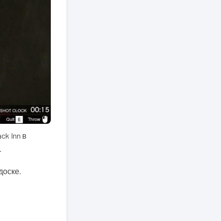
ck Inn в
.
доске.