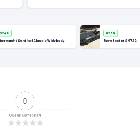
GTA 5
GTA 5
bermacht Sentinel Classic Widebody
Benefactor SM722
0
Оцени материал