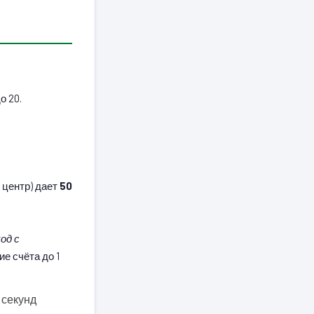
о 20.
й центр) дает
50
од с
ие счёта до 1
 секунд