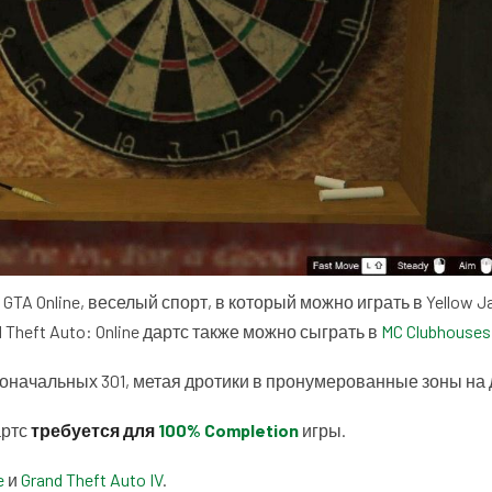
 GTA Online, веселый спорт, в который можно играть в Yellow Ja
Theft Auto: Online дартс также можно сыграть в
MC Clubhouses
воначальных 301, метая дротики в пронумерованные зоны на 
артс
требуется для
100% Completion
игры.
e
и
Grand Theft Auto IV
.