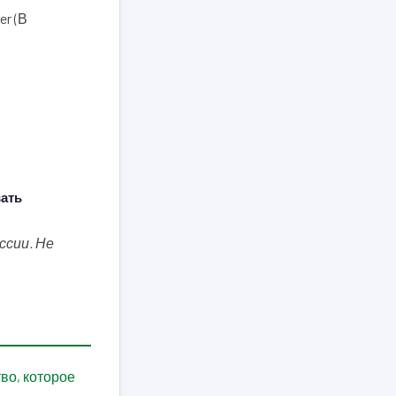
r (В
ать
ссии. Не
во, которое