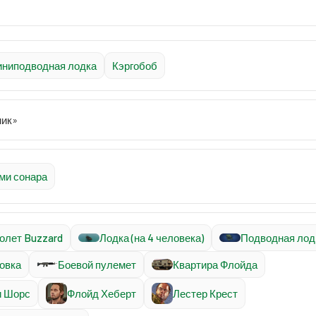
ниподводная лодка
Кэргобоб
ник»
ми сонара
олет Buzzard
Лодка (на 4 человека)
Подводная лод
овка
Боевой пулемет
Квартира Флойда
и Шорс
Флойд Хеберт
Лестер Крест