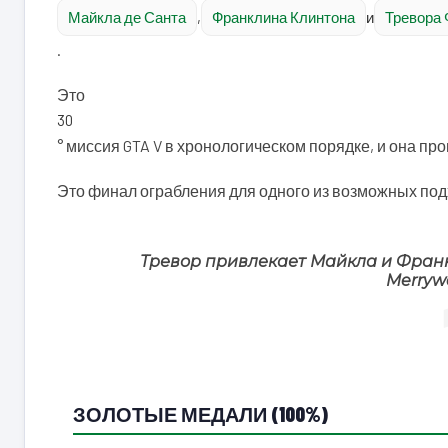
Майкла де Санта
,
Франклина Клинтона
и
Тревора
.
Это
30
° миссия GTA V в хронологическом порядке, и она пр
Это финал ограбления для одного из возможных под
Тревор привлекает Майкла и Франк
Merrywe
ЗОЛОТЫЕ МЕДАЛИ (100%)