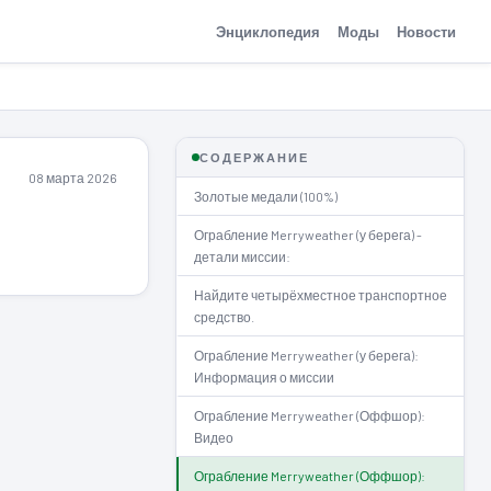
Энциклопедия
Моды
Новости
СОДЕРЖАНИЕ
08 марта 2026
Золотые медали (100%)
Ограбление Merryweather (у берега) -
детали миссии:
Найдите четырёхместное транспортное
средство.
Ограбление Merryweather (у берега):
Информация о миссии
Ограбление Merryweather (Оффшор):
Видео
Ограбление Merryweather (Оффшор):