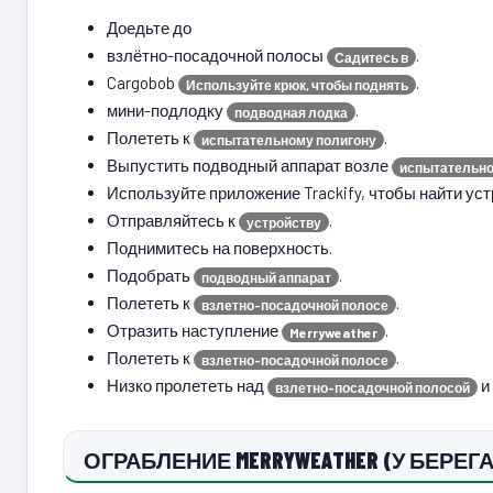
Доедьте до
взлётно-посадочной полосы
.
Садитесь в
Cargobob
.
Используйте крюк, чтобы поднять
мини-подлодку
.
подводная лодка
Полететь к
.
испытательному полигону
Выпустить подводный аппарат возле
испытательно
Используйте приложение Trackify, чтобы найти уст
Отправляйтесь к
.
устройству
Поднимитесь на поверхность.
Подобрать
.
подводный аппарат
Полететь к
.
взлетно-посадочной полосе
Отразить наступление
.
Merryweather
Полететь к
.
взлетно-посадочной полосе
Низко пролететь над
и
взлетно-посадочной полосой
ОГРАБЛЕНИЕ MERRYWEATHER (У БЕРЕ