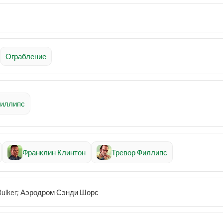
Ограбление
Филлипс
Франклин Клинтон
Тревор Филлипс
Bulker; Аэродром Сэнди Шорс