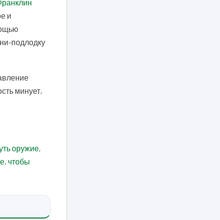
 Франклин
е и
мощью
ини-подлодку
равление
сть минует,
уть оружие,
е, чтобы