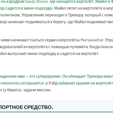
 на аэродром Sandy Shores, где находится вертолёт. Майкл и
вор садится в мини-подлодку.
Майкл летит на вертолёте в мор
полигоном. Управление переходит к Тревору, который с по
ревор начинает подниматься к берегу, где Майкл поднимает м
 ними начинают гнаться лодки и вертолёты Merryweather. Уп
ледователей из вертолёта с помощью пулемёта. Когда опасно
айкл выпускает мини-подлодку и садится на вертолёт.
краденное ими — это супероружие. Он убеждает Тревора верн
р неохотно соглашается, а
Уэйд
забирает оружие на вертолёт
r (у берега): задачи миссии
ПОРТНОЕ СРЕДСТВО.