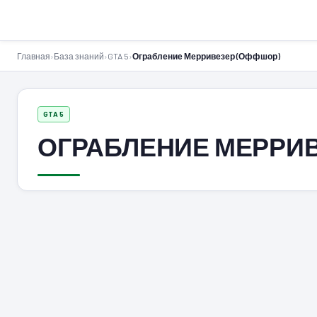
GTA-Action.ru
Главная
›
База знаний
›
GTA 5
›
Ограбление Мерривезер (Оффшор)
GTA 5
ОГРАБЛЕНИЕ МЕРРИ