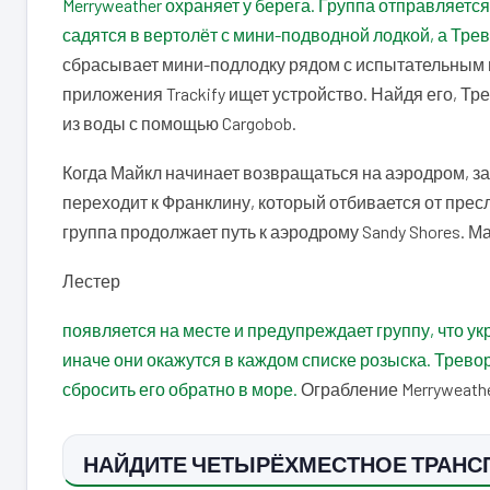
Merryweather охраняет у берега. Группа отправляется
садятся в вертолёт с мини-подводной лодкой, а Тре
сбрасывает мини-подлодку рядом с испытательным 
приложения Trackify ищет устройство. Найдя его, Т
из воды с помощью Cargobob.
Когда Майкл начинает возвращаться на аэродром, за
переходит к Франклину, который отбивается от прес
группа продолжает путь к аэродрому Sandy Shores. М
Лестер
появляется на месте и предупреждает группу, что у
иначе они окажутся в каждом списке розыска. Трево
сбросить его обратно в море.
Ограбление Merryweathe
НАЙДИТЕ ЧЕТЫРЁХМЕСТНОЕ ТРАНС