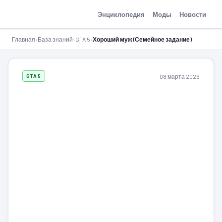
GTA-Action.ru
Энциклопедия
Моды
Новости
Главная
›
База знаний
›
GTA 5
›
Хороший муж (Семейное задание)
08 марта 2026
GTA 5