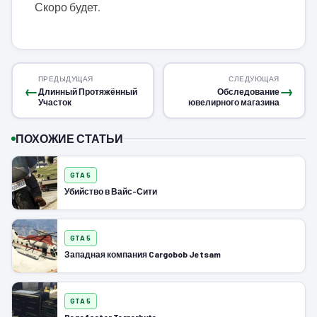
Скоро будет.
ПРЕДЫДУЩАЯ
СЛЕДУЮЩАЯ
←
→
Длинный Протяжённый
Обследование
Участок
ювелирного магазина
ПОХОЖИЕ СТАТЬИ
GTA 5
Убийство в Вайс-Сити
GTA 5
Западная компания Cargobob Jetsam
GTA 5
Benefactor Terrorbyte