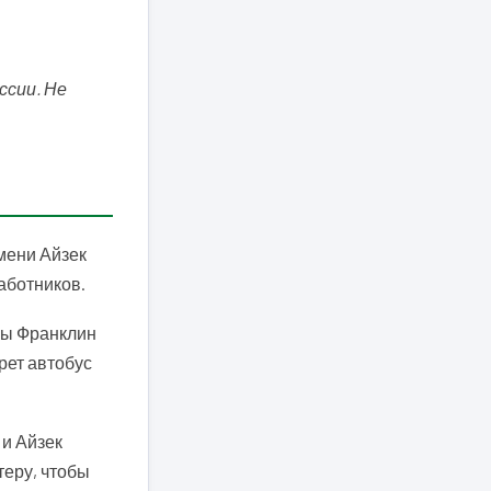
ссии. Не
мени Айзек
работников.
обы Франклин
рет автобус
 и Айзек
теру, чтобы