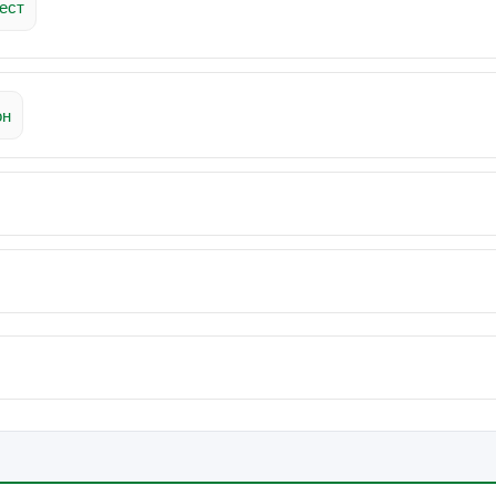
ест
он