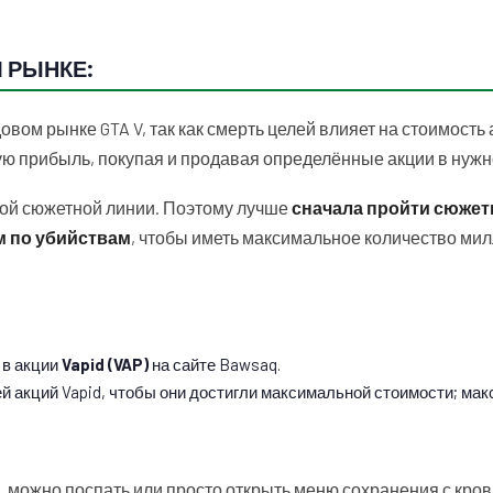
 РЫНКЕ:
вом рынке GTA V, так как смерть целей влияет на стоимость 
ую прибыль, покупая и продавая определённые акции в нужн
ой сюжетной линии. Поэтому лучше
сначала пройти сюжет
м по убийствам
, чтобы иметь максимальное количество ми
 в акции
Vapid (VAP)
на сайте Bawsaq.
й акций Vapid, чтобы они достигли максимальной стоимости; ма
, можно поспать или просто открыть меню сохранения с кро