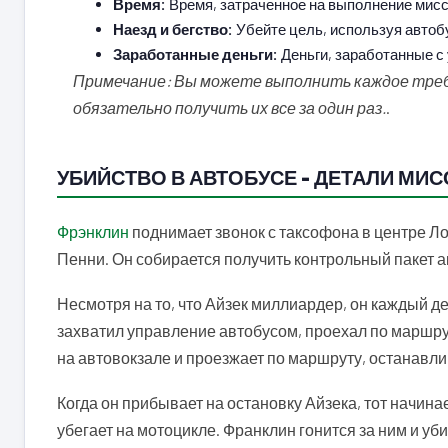
Время:
Время, затраченное на выполнение мисс
Наезд и бегство:
Убейте цель, используя автоб
Заработанные деньги:
Деньги, заработанные с 
Примечание: Вы можете выполнить каждое требо
обязательно получить их все за один раз.
.
УБИЙСТВО В АВТОБУСЕ – ДЕТАЛИ МИС
Фрэнклин
поднимает звонок с таксофона в центре Л
Пенни. Он собирается получить контрольный пакет ак
Несмотря на то, что Айзек миллиардер, он каждый де
захватил управление автобусом, проехал по маршруту
на автовокзале и проезжает по маршруту, останавли
Когда он прибывает на остановку Айзека, тот начинае
убегает на мотоцикле. Франклин гонится за ним и уб