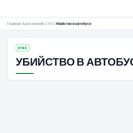
GTA-Action.ru
Главная
›
База знаний
›
GTA 5
›
Убийство в автобусе
GTA 5
УБИЙСТВО В АВТОБУ