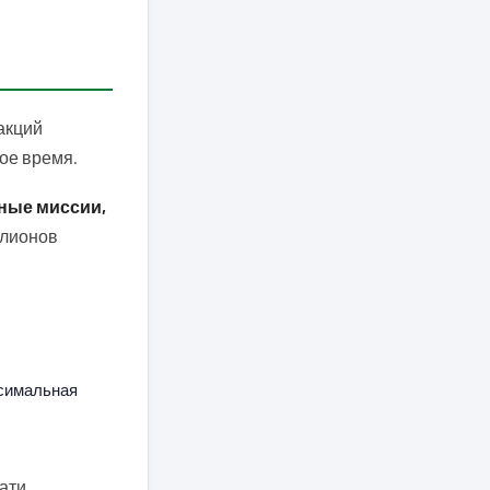
акций
ое время.
ные миссии,
ллионов
ксимальная
вати