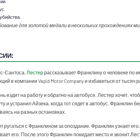
ии.
ус.
убийства.
вание для золотой медали в нескольких прохождениях ми
СИИ:
ос-Сантоса.
Лестер
рассказывает Франклину о человеке по и
ций в компании Vapid Motor Company и избавиться от тысяч 
нь ездит на работу и обратно на автобусе. Лестер хочет, чт
 и устранил Айзека, когда тот сядет в автобус. Франклин бе
ваясь на разных остановках.
т ругаться с Франклином за опоздание. Франклин узнает его,
ивает его. После этого Франклин покидает место и звонит Лес