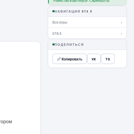
Убийство в автобусе: Скриншоты
НАВИГАЦИЯ GTA 5
Все игры
›
GTA 5
›
ПОДЕЛИТЬСЯ
Копировать
VK
TG
отором