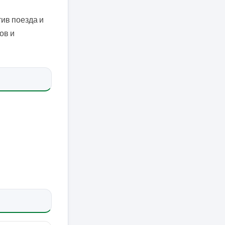
ив поезда и
ов и