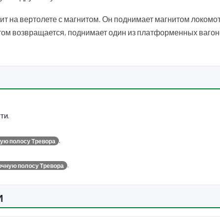
ит на вертолете с магнитом. Он поднимает магнитом локомот
отом возвращается, поднимает один из платформенных вагон
ти.
.
ую полосу Тревора
.
очную полосу Тревора
И