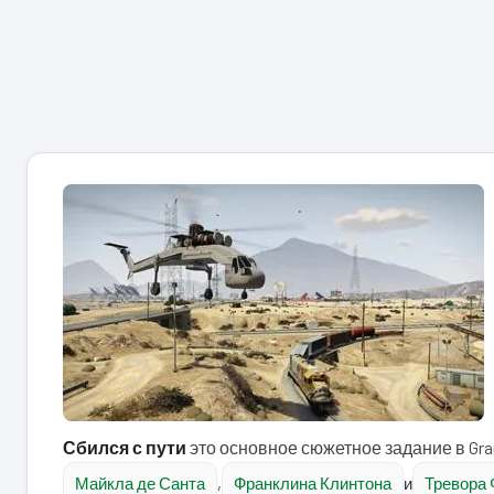
Сбился с пути
это основное сюжетное задание в Gran
Майкла де Санта
,
Франклина Клинтона
и
Тревора