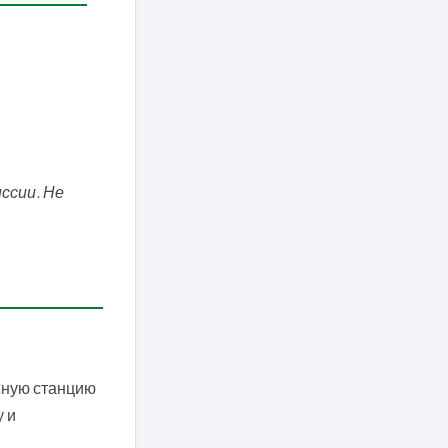
ссии. Не
ожную станцию
у и