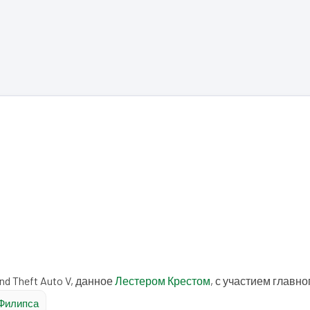
d Theft Auto V, данное
Лестером Крестом
, с участием главно
 Филипса