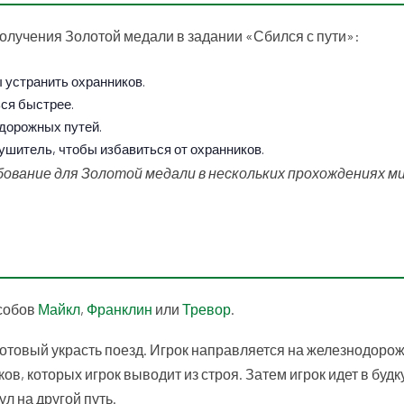
лучения Золотой медали в задании «Сбился с пути»:
 устранить охранников.
ься быстрее.
дорожных путей.
ушитель, чтобы избавиться от охранников.
вание для Золотой медали в нескольких прохождениях ми
собов
Майкл
,
Франклин
или
Тревор
.
, готовый украсть поезд. Игрок направляется на железнодор
, которых игрок выводит из строя. Затем игрок идет в будк
л на другой путь.