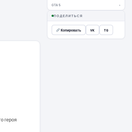
GTA 5
›
ПОДЕЛИТЬСЯ
Копировать
VK
TG
го героя