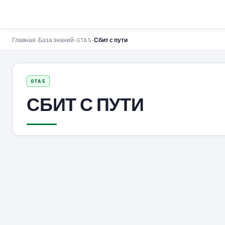
GTA-Action.ru
Главная
›
База знаний
›
GTA 5
›
Сбит с пути
GTA 5
СБИТ С ПУТИ