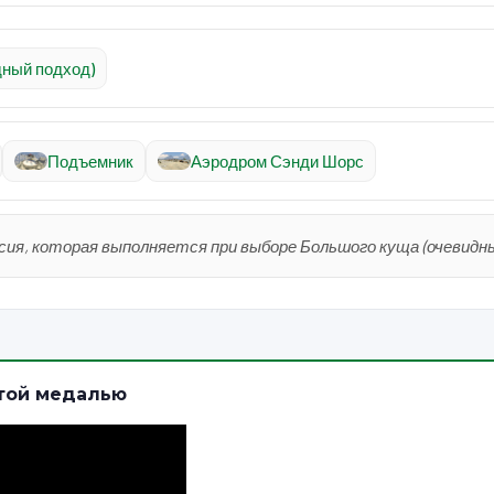
дный подход)
Подъемник
Аэродром Сэнди Шорс
ия, которая выполняется при выборе Большого куща (очевидны
отой медалью