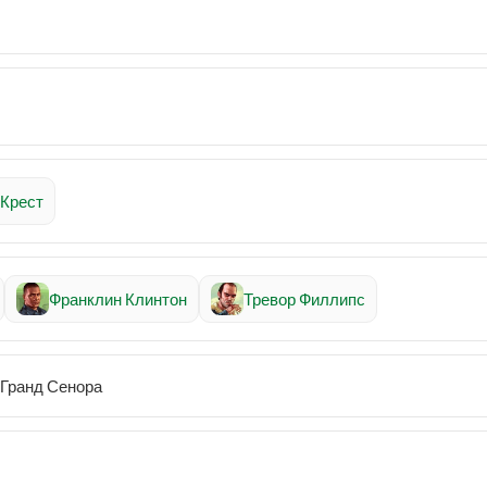
 Крест
Франклин Клинтон
Тревор Филлипс
 Гранд Сенора