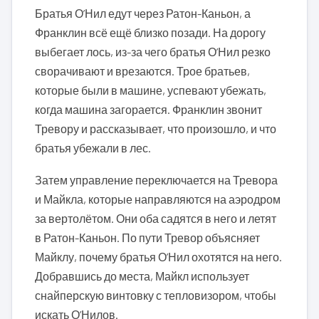
Братья О’Нил едут через Ратон-Каньон, а
Франклин всё ещё близко позади. На дорогу
выбегает лось, из-за чего братья О’Нил резко
сворачивают и врезаются. Трое братьев,
которые были в машине, успевают убежать,
когда машина загорается. Франклин звонит
Тревору и рассказывает, что произошло, и что
братья убежали в лес.
Затем управление переключается на Тревора
и Майкла, которые направляются на аэродром
за вертолётом. Они оба садятся в него и летят
в Ратон-Каньон. По пути Тревор объясняет
Майклу, почему братья О’Нил охотятся на него.
Добравшись до места, Майкл использует
снайперскую винтовку с тепловизором, чтобы
искать О’Нилов.