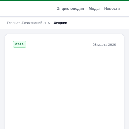
GTA-Action.ru
Энциклопедия
Моды
Новости
Главная
›
База знаний
›
GTA 5
›
Хищник
08 марта 2026
GTA 5