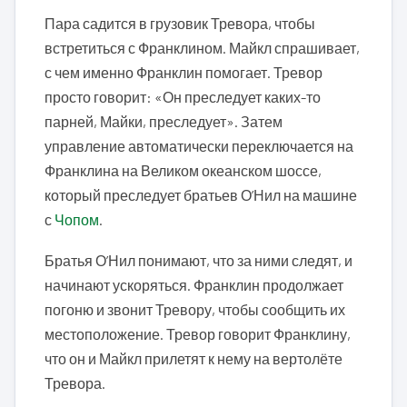
Пара садится в грузовик Тревора, чтобы
встретиться с Франклином. Майкл спрашивает,
с чем именно Франклин помогает. Тревор
просто говорит: «Он преследует каких-то
парней, Майки, преследует». Затем
управление автоматически переключается на
Франклина на Великом океанском шоссе,
который преследует братьев О’Нил на машине
с
Чопом
.
Братья О’Нил понимают, что за ними следят, и
начинают ускоряться. Франклин продолжает
погоню и звонит Тревору, чтобы сообщить их
местоположение. Тревор говорит Франклину,
что он и Майкл прилетят к нему на вертолёте
Тревора.