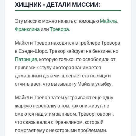
ХИЩНИК – ДЕТАЛИ МИССИИ:
Эту миссию можно начать с помощью
Майкла
,
Франклина
или
Тревора
.
Майкл и Тревор находятся в трейлере Тревора
в Сэнди-Шорс. Тревор кайфует на бензине, но
Патриция
, которую только что освободили от
привязки к стулу и которая занимается
домашними делами, шлёпает его по лицу и
отчитывает, что вызывает у Майкла улыбку.
Майкл и Тревор затем устраивают ещё одну
жаркую перепалку о том, как они живут, но
смеются над этим за пивом. Тревор говорит,
что связывался с Франклином, который
помогает ему с некоторыми проблемами.