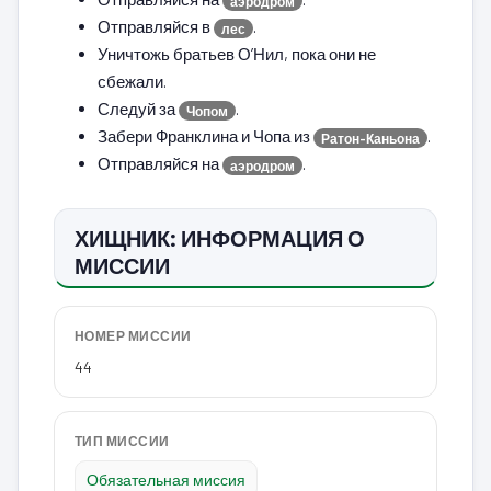
аэродром
Отправляйся в
.
лес
Уничтожь братьев О’Нил, пока они не
сбежали.
Следуй за
.
Чопом
Забери Франклина и Чопа из
.
Ратон-Каньона
Отправляйся на
.
аэродром
ХИЩНИК: ИНФОРМАЦИЯ О
МИССИИ
НОМЕР МИССИИ
44
ТИП МИССИИ
Обязательная миссия