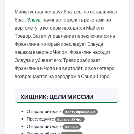
Майкл устраняет двух братьев, но оставшийся
брат,
Элвуд
, начинает стрелять ракетами по
вертолёту, в котором находятся Майкл и
Тревор. Затем управление переключается на
Франклина, который преследует Элвуда
пешком вместе с Чопом. Франклин находит
Элвуда и убивает его. Тревор забирает
Франклина и Чопа на вертолёт, и все четверо
возвращаются на аэродром в Сэнди-Шорс.
ХИЩНИК: ЦЕЛИ МИССИИ
Отправляйтесь к
.
месту Франклина
Преследуйте
.
братьев О’Нил
Отправляйтесь к
.
машина
Отправляйся на
.