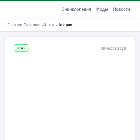
GTA-Action.ru
Энциклопедия
Моды
Новости
Главная
›
База знаний
›
GTA 5
›
Авария
08 марта 2026
GTA 5