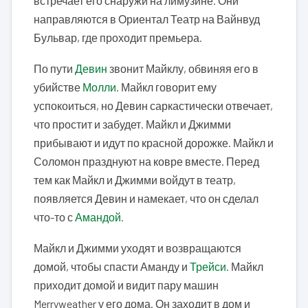
встречает его снаружи на лимузине. Они
направляются в Ориентал Театр на Вайнвуд
Бульвар, где проходит премьера.
По пути
Девин
звонит Майклу, обвиняя его в
убийстве
Молли
. Майкл говорит ему
успокоиться, но Девин саркастически отвечает,
что простит и забудет. Майкл и Джимми
прибывают и идут по красной дорожке. Майкл и
Соломон празднуют на ковре вместе. Перед
тем как Майкл и Джимми войдут в театр,
появляется Девин и намекает, что он сделал
что-то с
Амандой
.
Майкл и Джимми уходят и возвращаются
домой, чтобы спасти Аманду и
Трейси
. Майкл
приходит домой и видит пару машин
Merryweather у его дома. Он заходит в дом и