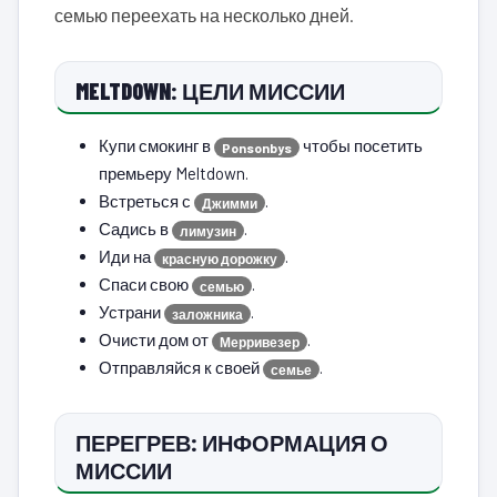
семью переехать на несколько дней.
MELTDOWN: ЦЕЛИ МИССИИ
Купи смокинг в
чтобы посетить
Ponsonbys
премьеру Meltdown.
Встреться с
.
Джимми
Садись в
.
лимузин
Иди на
.
красную дорожку
Спаси свою
.
семью
Устрани
.
заложника
Очисти дом от
.
Мерривезер
Отправляйся к своей
.
семье
ПЕРЕГРЕВ: ИНФОРМАЦИЯ О
МИССИИ