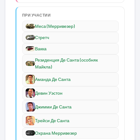
ПРИ УЧАСТИИ
Меса (Мерривезер)
Стретч
Вакка
Резиденция Де Санта (особняк
Майкла)
Аманда Де Санта
Девин Уэстон
Джимми Де Санта
Трейси Де Санта
Охрана Мерривезер