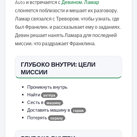
Auto и встречается с
Девином
.
Ламар
слоняется поблизости и мешает их разговору.
Ламар связался с Тревором, чтобы узнать, где
был Франклин, и рассказывает ему о заданиях.
Девин решает нанять Ламара для последней
миссии, что раздражает Франклина.
ГЛУБОКО ВНУТРИ: ЦЕЛИ
МИССИИ
Проникнуть внутрь.
Найти
.
актёра
Сесть в
.
машину
Доставить машину в
.
гараж
Потерять
.
охрану