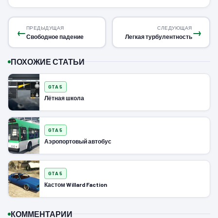
ПРЕДЫДУЩАЯ
СЛЕДУЮЩАЯ
←
→
Свободное падение
Легкая турбулентность
ПОХОЖИЕ СТАТЬИ
GTA 5
Лётная школа
GTA 5
Аэропортовый автобус
GTA 5
Кастом Willard Faction
КОММЕНТАРИИ