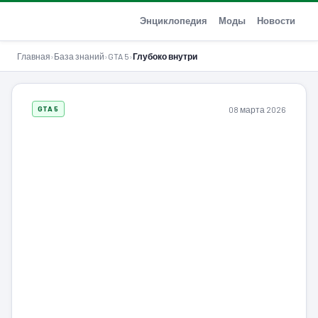
GTA-Action.ru
Энциклопедия
Моды
Новости
Главная
›
База знаний
›
GTA 5
›
Глубоко внутри
08 марта 2026
GTA 5