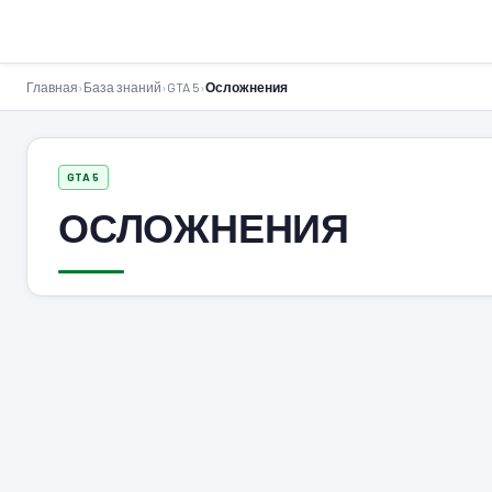
GTA-Action.ru
Главная
›
База знаний
›
GTA 5
›
Осложнения
GTA 5
ОСЛОЖНЕНИЯ