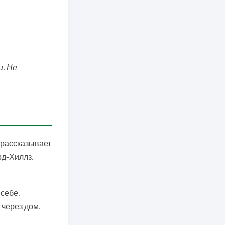
и. Не
 рассказывает
рд-Хиллз.
 себе.
 через дом.