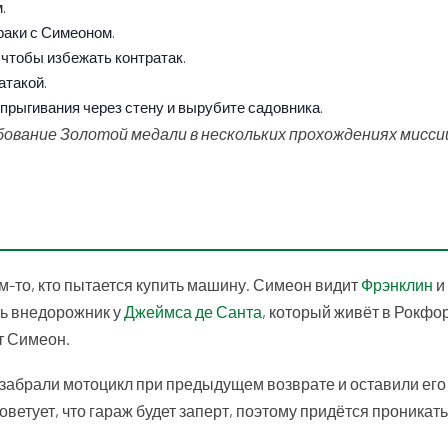
.
раки с Симеоном.
чтобы избежать контратак.
атакой.
прыгивания через стену и вырубите садовника.
вание Золотой медали в нескольких прохождениях мисси
ем-то, кто пытается купить машину. Симеон видит
Фрэнклин
и
ть внедорожник у
Джеймса де Санта
, который живёт в Рокфо
т Симеон.
 забрали мотоцикл при предыдущем возврате и оставили его
ветует, что гараж будет заперт, поэтому придётся проникать