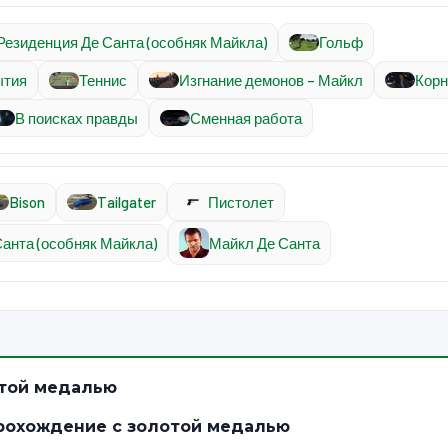
Резиденция Де Санта (особняк Майкла)
Гольф
ытия
Теннис
Изгнание демонов – Майкл
Корн
В поисках правды
Сменная работа
Bison
Tailgater
Пистолет
анта (особняк Майкла)
Майкл Де Санта
отой медалью
-прохождение с золотой медалью