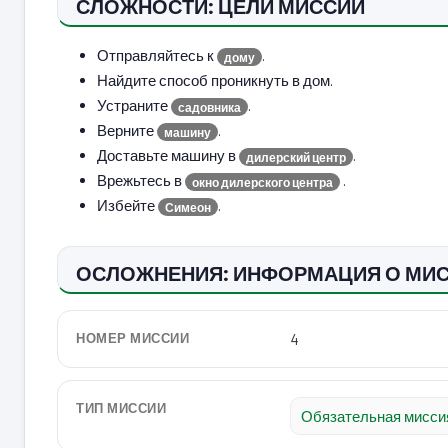
СЛОЖНОСТИ: ЦЕЛИ МИССИИ
Отправляйтесь к
.
дому
Найдите способ проникнуть в дом.
Устраните
.
садовника
Верните
.
машину
Доставьте машину в
.
дилерский центр
Врежьтесь в
.
окно дилерского центра
Избейте
.
Симеон
ОСЛОЖНЕНИЯ: ИНФОРМАЦИЯ О МИ
НОМЕР МИССИИ
4
ТИП МИССИИ
Обязательная мисси