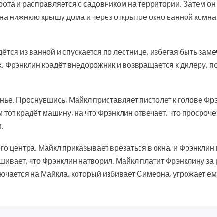
ота и расправляется с садовником на территории. Затем он
 на нижнюю крышу дома и через открытое окно ванной комна
ётся из ванной и спускается по лестнице, избегая быть зам
. Фрэнклин крадёт внедорожник и возвращается к дилеру, по
нье. Проснувшись, Майкл приставляет пистолет к голове Фр
 тот крадёт машину, на что Фрэнклин отвечает, что просроч
и.
о центра. Майкл приказывает врезаться в окна, и Фрэнклин
вает, что Фрэнклин натворил. Майкл платит Фрэнклину за 
лючается на Майкла, который избивает Симеона, угрожает ем