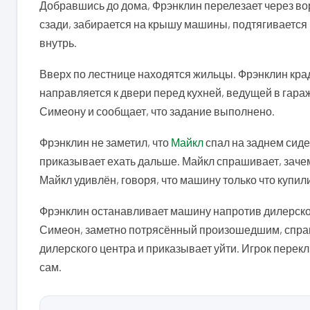
Добравшись до дома, Фрэнклин перелезает через вор
сзади, забирается на крышу машины, подтягивается
внутрь.
Вверх по лестнице находятся жильцы. Фрэнклин крад
направляется к двери перед кухней, ведущей в гараж
Симеону и сообщает, что задание выполнено.
Фрэнклин не заметил, что
Майкл
спал на заднем сиде
приказывает ехать дальше. Майкл спрашивает, зачем
Майкл удивлён, говоря, что машину только что купил
Фрэнклин останавливает машину напротив дилерског
Симеон, заметно потрясённый произошедшим, спраши
дилерского центра и приказывает уйти. Игрок перек
сам.