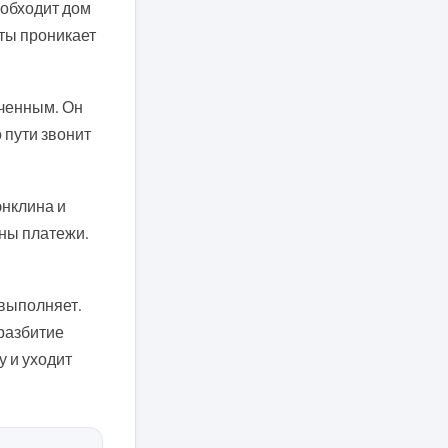
 обходит дом
ты проникает
еченным. Он
 пути звонит
энклина и
ены платежи.
 выполняет.
разбитие
у и уходит