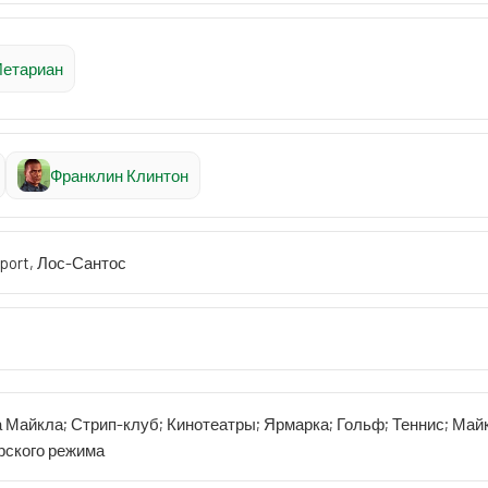
Йетариан
Франклин Клинтон
port, Лос-Сантос
а Майкла; Стрип-клуб; Кинотеатры; Ярмарка; Гольф; Теннис; Май
рского режима