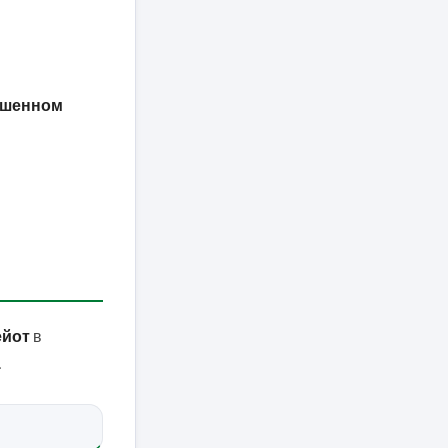
чшенном
ейот
в
.