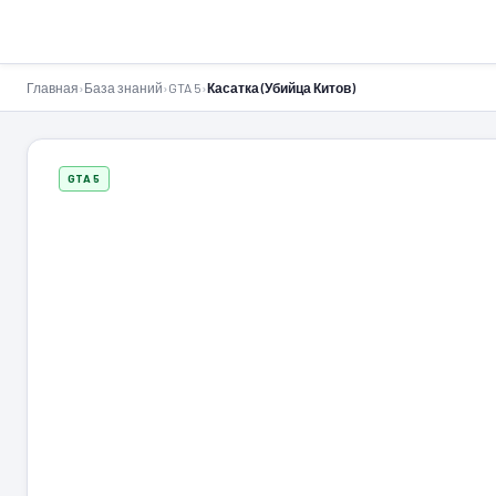
GTA-Action.ru
Главная
›
База знаний
›
GTA 5
›
Касатка (Убийца Китов)
GTA 5