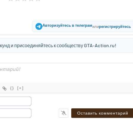
Авторизуйтесь в телеграм
или
регистрируйтесь
екунд и присоединяйтесь к сообществу GTA-Action.ru!
{}
[+]
Имя*
Email*