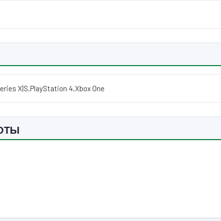
eries X|S
,
PlayStation 4
,
Xbox One
ШОТЫ