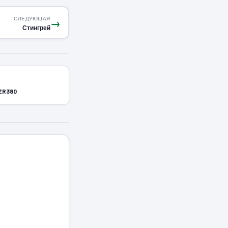
СЛЕДУЮЩАЯ
→
Стингрей
 ZR380