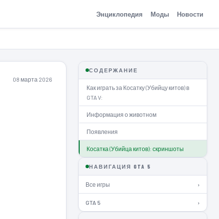
Энциклопедия
Моды
Новости
СОДЕРЖАНИЕ
08 марта 2026
Как играть за Косатку (Убийцу китов) в
GTA V:
Информация о животном
Появления
Косатка (Убийца китов): скриншоты
НАВИГАЦИЯ GTA 5
Все игры
›
GTA 5
›