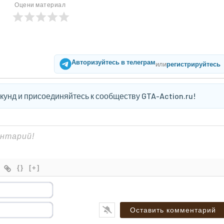
Оцени материал
Авторизуйтесь в телеграм
или
регистрируйтесь
екунд и присоединяйтесь к сообществу GTA-Action.ru!
{}
[+]
Имя*
Email*