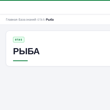
GTA-Action.ru
Главная
›
База знаний
›
GTA 5
›
Рыба
GTA 5
РЫБА