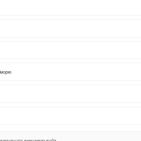
 морю
вариациях внешнего вида.