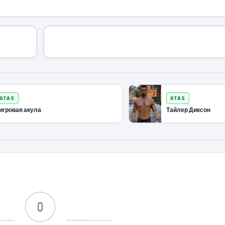
GTA 5
GTA 5
игровая акула
Тайлер Диксон
0