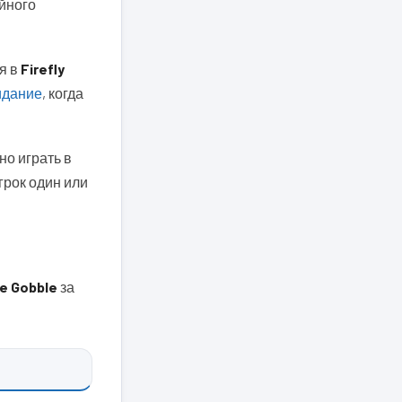
айного
я в
Firefly
идание
, когда
но играть в
игрок один или
e Gobble
за