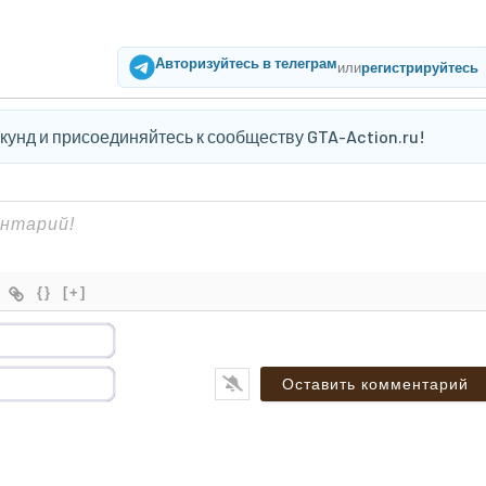
Авторизуйтесь в телеграм
или
регистрируйтесь
екунд и присоединяйтесь к сообществу GTA-Action.ru!
{}
[+]
Имя*
Email*