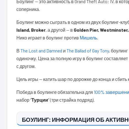
Боулинг — это активность в Grand Theft Auto: IV, в ко
соперника.
Боулинг можно сыграть в одном из двух боулинг-клу
Island, Broker
, а другой — в
Golden Pier, Westminster,
Нико играет в боулинг против
Мишель
.
В
The Lost and Damned
и
The Ballad of Gay Tony
, боулинг
одиночку. Цена за полную игру в боулинг составляет
с другом.
Цель игры — катить шар по дорожке до конца и сбить
Победа в боулинге обязательна для
100% завершен
набор “
Турции
” (три страйка подряд).
БОУЛИНГ: ИНФОРМАЦИЯ ОБ АКТИВ