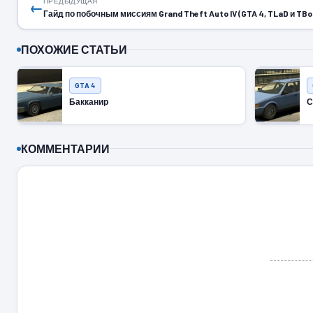
ПРЕДЫДУЩАЯ
←
Гайд по побочным миссиям Grand Theft Auto IV (GTA 4, TLaD и TB
ПОХОЖИЕ СТАТЬИ
GTA 4
Бакканир
С
КОММЕНТАРИИ