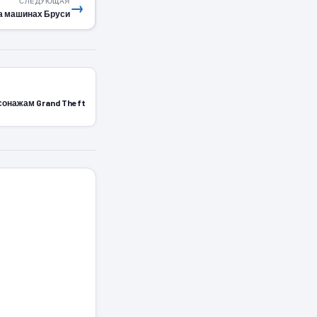
СЛЕДУЮЩАЯ
→
на машинах Бруси
рсонажам Grand Theft