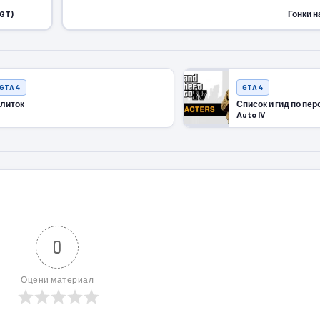
oGT)
Гонки 
GTA 4
GTA 4
литок
Список и гид по пе
Auto IV
0
Оцени материал