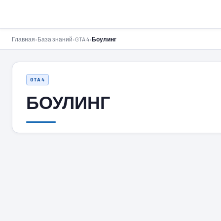
GTA-Action.ru
Главная
›
База знаний
›
GTA 4
›
Боулинг
GTA 4
БОУЛИНГ