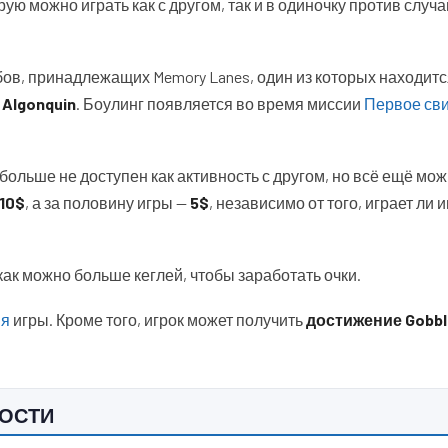
торую можно играть как с другом, так и в одиночку против случ
бов, принадлежащих Memory Lanes, один из которых находитс
 Algonquin
. Боулинг появляется во время миссии
Первое св
 больше не доступен как активность с другом, но всё ещё мож
10$
, а за половину игры —
5$
, независимо от того, играет ли 
 как можно больше кеглей, чтобы заработать очки.
ия
игры. Кроме того, игрок может получить
достижение Gobbl
НОСТИ