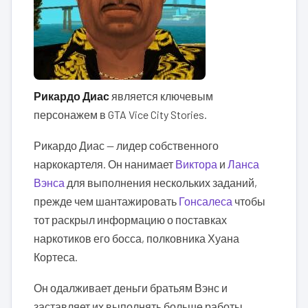
Рикардо Диас
является ключевым
персонажем в GTA Vice City Stories.
Рикардо Диас — лидер собственного
наркокартеля. Он нанимает
Виктора
и
Ланса
Вэнса
для выполнения нескольких заданий,
прежде чем шантажировать
Гонсалеса
чтобы
тот раскрыл информацию о поставках
наркотиков его босса, полковника Хуана
Кортеса.
Он одалживает деньги братьям Вэнс и
заставляет их выполнять больше работы,