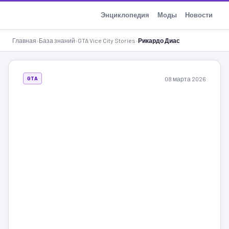
GTA-Action.ru
Энциклопедия
Моды
Новости
Главная
›
База знаний
›
GTA Vice City Stories
›
Рикардо Диас
08 марта 2026
GTA