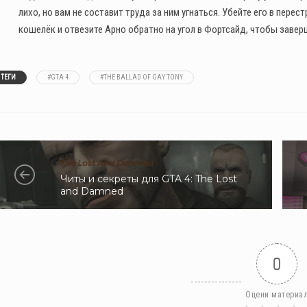
лихо, но вам не составит труда за ним угнаться. Убейте его в пере
кошелёк и отвезите Арно обратно на угол в Фортсайд, чтобы заве
ТЕГИ
#GTA 4
#THE BALLAD OF GAY TONY
The Lost And Damned
Читы и секреты для GTA 4: The Lost
and Damned
0
Оцени материа