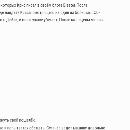
которых Крис писал в своём блоге Bleeter. После
е найдёте Криса, смотрящего на один из больших LCD-
о с Дейзи, и она в ужасе убегает. После кат-сцены миссия
рнуть свой кошелёк.
рно и попытается сбежать. Сутенёр ведёт машину довольно