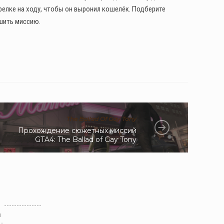
стрелке на ходу, чтобы он выронил кошелёк. Подберите
ршить миссию.
The Ballad Of Gay Tony
Прохождение сюжетных миссий
GTA4: The Ballad of Gay Tony
л