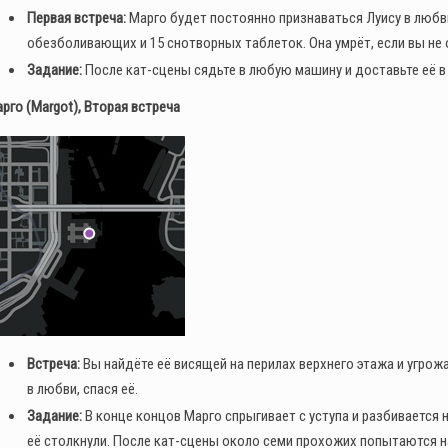
Первая встреча:
Марго будет постоянно признаваться Луису в любви,
обезболивающих и 15 снотворных таблеток. Она умрёт, если вы не о
Как получить редкий
номерной знак LS Pounders в
Задание:
После кат-сцены сядьте в любую машину и доставьте её в
GTA Online на этой неделе
рго (Margot), Вторая встреча
0
136
Встреча:
Вы найдёте её висящей на перилах верхнего этажа и угрож
в любви, спася её.
Задание:
В конце концов Марго спрыгивает с уступа и разбивается 
её столкнули. После кат-сцены около семи прохожих попытаются н