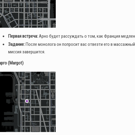
Первая встреча:
Арно будет рассуждать о том, как Франция медлен
Задание:
После монолога он попросит вас отвезти его в массажный 
миссия завершится.
Месяц событий в Red Dead
рго (Margot)
Online: Специальное
предложение для
коллекционеров (4–30
августа)
0
123
В GTA Online вышло новое
обновление для исправления
проблем финала ограбления
в Kortz Center
0
187