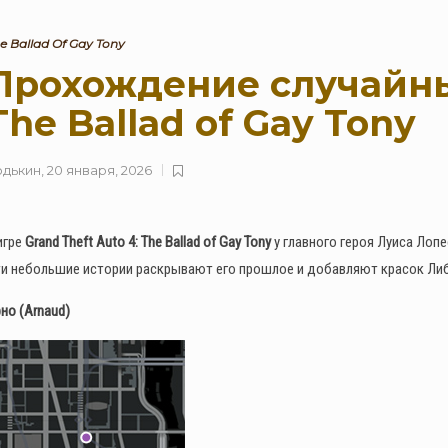
e Ballad Of Gay Tony
Прохождение случайны
The Ballad of Gay Tony
одькин
,
20 января, 2026
игре
Grand Theft Auto 4: The Ballad of Gay Tony
у главного героя Луиса Лоп
и небольшие истории раскрывают его прошлое и добавляют красок Либе
но (Arnaud)