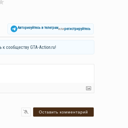
Авторизуйтесь в телеграм
или
регистрируйтесь
ь к сообществу GTA-Action.ru!
я*
ail*