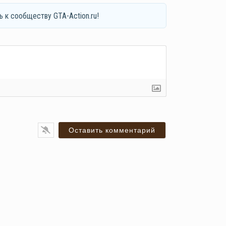
ь к сообществу GTA-Action.ru!
я*
ail*