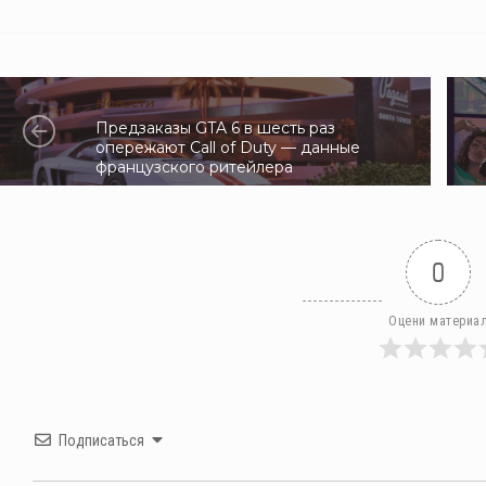
Новости
Предзаказы GTA 6 в шесть раз
опережают Call of Duty — данные
французского ритейлера
0
Оцени материа
Подписаться