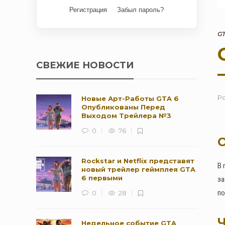
Регистрация
Забыл пароль?
GT
СВЕЖИЕ НОВОСТИ
Р
Новые Арт-Работы GTA 6
Опубликованы Перед
Выходом Трейлера №3
0
76
О
Rockstar и Netflix представят
В 
новый трейлер геймплея GTA
6 первыми
за
по
0
28
Ч
Недельное событие GTA