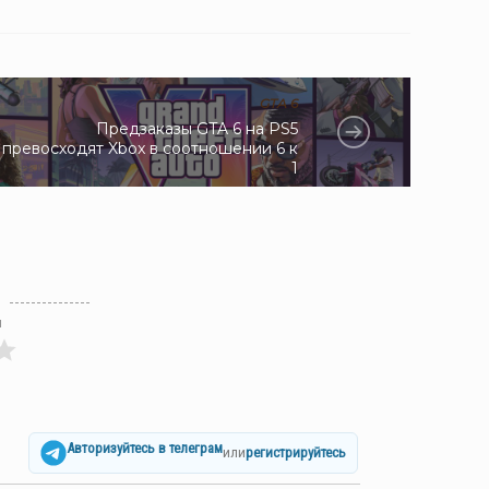
GTA 6
Предзаказы GTA 6 на PS5
превосходят Xbox в соотношении 6 к
1
л
Авторизуйтесь в телеграм
или
регистрируйтесь