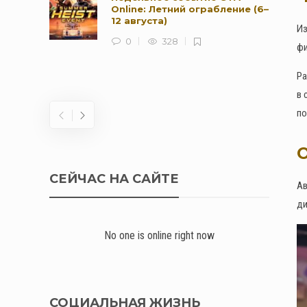
Online: Летний ограбление (6–
12 августа)
Из
0
328
фи
Ра
в 
по
О
СЕЙЧАС НА САЙТЕ
Ав
ди
No one is online right now
СОЦИАЛЬНАЯ ЖИЗНЬ