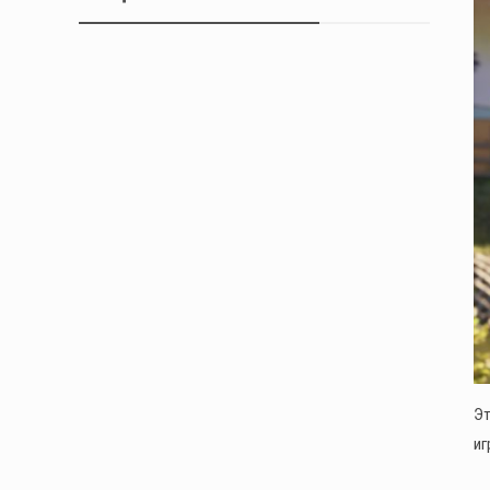
Эт
иг