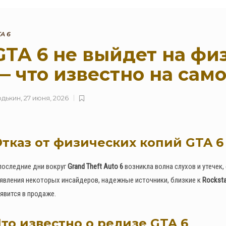
A 6
GTA 6 не выйдет на фи
— что известно на сам
одькин
,
27 июня, 2026
Месяц событий в Red Dead
Online: Специальное
предложение для
коллекционеров (4–30
августа)
тказ от физических копий GTA 6
0
134
последние дни вокруг
Grand Theft Auto 6
возникла волна слухов и утечек
В GTA Online вышло новое
явления некоторых инсайдеров, надежные источники, близкие к
Rockst
обновление для исправления
явится в продаже.
проблем финала ограбления
в Kortz Center
0
197
то известно о релизе GTA 6