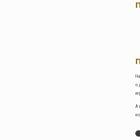
П
На
о 
иг
А 
ко