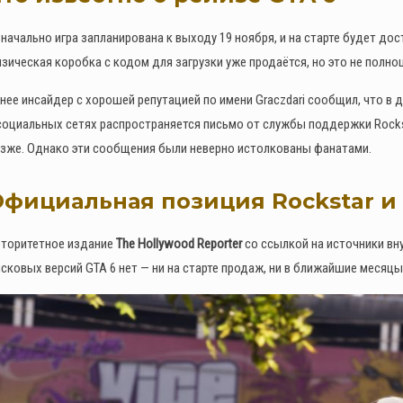
начально игра запланирована к выходу 19 ноября, и на старте будет до
Как получить редкий
номерной знак LS Pounders в
зическая коробка с кодом для загрузки уже продаётся, но это не полно
GTA Online на этой неделе
нее инсайдер с хорошей репутацией по имени Graczdari сообщил, что в 
0
146
социальных сетях распространяется письмо от службы поддержки Rockst
зже. Однако эти сообщения были неверно истолкованы фанатами.
фициальная позиция Rockstar и 
торитетное издание
The Hollywood Reporter
со ссылкой на источники вну
сковых версий GTA 6 нет — ни на старте продаж, ни в ближайшие месяцы