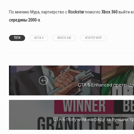
По мнению Мура, партнёрство с
Rockstar
помогло
Xbox 360
выйти из
середины 2000-х
.
ТЕГИ
#GTA 4
#XBOX 360
#ПИТЕР МУР
GTA 5
GTA 5 Enhanced претендуе
GTA 6 получила награду за лучший тр