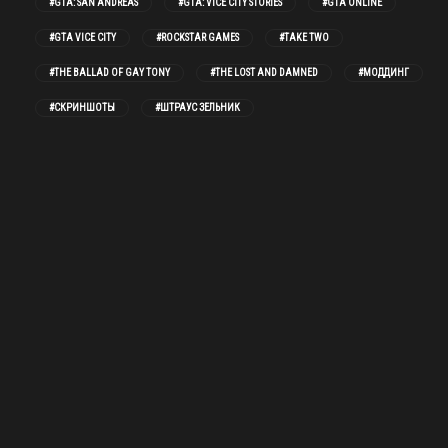
#GTA: SAN ANDREAS
#GTA: VICE CITY STORIES
#GTA ONLINE
#GTA VICE CITY
#ROCKSTAR GAMES
#TAKE TWO
#THE BALLAD OF GAY TONY
#THE LOST AND DAMNED
#МОДДИНГ
#СКРИНШОТЫ
#ШТРАУС ЗЕЛЬНИК