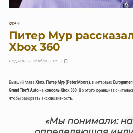
GTA 4
Питер Мур рассказал
Xbox 360
Родькин
,
22 ноября, 2025
Бывший глава
Xbox
,
Питер Мур (Peter Moore)
, в интервью
Eurogamer
Grand Theft Auto
на
консоль Xbox 360
. До этого франшиза считалась
чтобы разорвать эксклюзивность.
«Мы понимали: н
определяющая индус