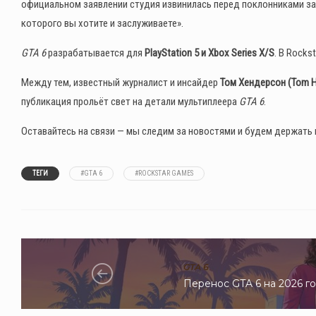
официальном заявлении студия извинилась перед поклонниками за 
которого вы хотите и заслуживаете».
GTA 6
разрабатывается для
PlayStation 5 и Xbox Series X/S
. В Rocks
Между тем, известный журналист и инсайдер
Том Хендерсон (Tom H
публикация прольёт свет на детали мультиплеера
GTA 6
.
Оставайтесь на связи — мы следим за новостями и будем держать в
ТЕГИ
#GTA 6
#ROCKSTAR GAMES
GTA 6
Перенос GTA 6 на 2026 г