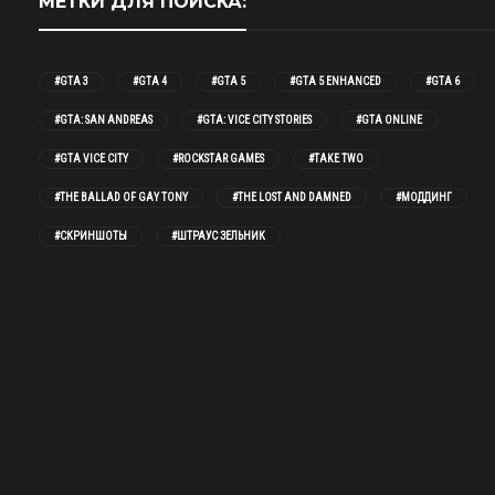
МЕТКИ ДЛЯ ПОИСКА:
#GTA 3
#GTA 4
#GTA 5
#GTA 5 ENHANCED
#GTA 6
#GTA: SAN ANDREAS
#GTA: VICE CITY STORIES
#GTA ONLINE
#GTA VICE CITY
#ROCKSTAR GAMES
#TAKE TWO
#THE BALLAD OF GAY TONY
#THE LOST AND DAMNED
#МОДДИНГ
#СКРИНШОТЫ
#ШТРАУС ЗЕЛЬНИК