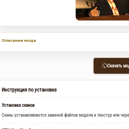
Rockstar и Netflix представят
новый трейлер геймплея GTA
6 первыми
0
35
Описание мода
Недельное событие GTA
Online: Летний ограбление (6–
12 августа)
0
366
Скачать мо
Инструкция по установке
Установка скинов
Скины устанавливаются заменой файлов модели и текстур или чер