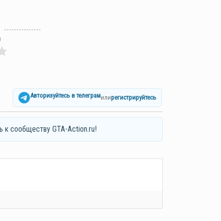
л
Авторизуйтесь в телеграм
или
регистрируйтесь
ь к сообществу GTA-Action.ru!
я*