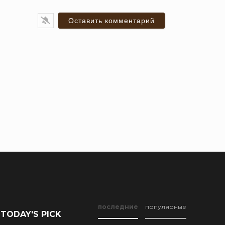
ail*
последние
популярные
TODAY'S PICK