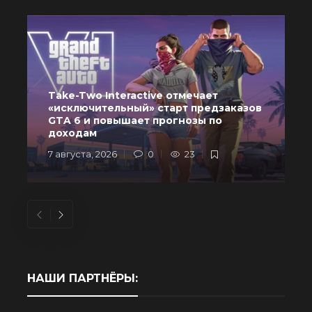
Take-Two Interactive отмечает
«исключительный» старт предзаказов
GTA 6 и повышает прогнозы по
доходам
7 августа, 2026
0
23
6
НАШИ ПАРТНЁРЫ: