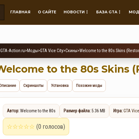
ГЛАВНАЯ
О САЙТЕ
НОВОСТИ
БАЗА GTA
МОД
GTA-Action.ru
>
Моды
>
GTA Vice City
>
Скины
>
Welcome to the 80s Skins (Resto
Welcome to the 80s Skins (
Описание
Скриншоты
Установка
Похожие моды
Автор:
Welcome to the 80s
Размер файла:
5.36 MB
Игра:
GTA Vice
☆
☆
☆
☆
☆
(0 голосов)