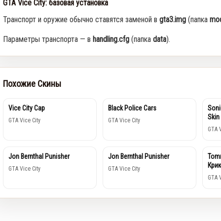
GTA Vice City: базовая установка
Транспорт и оружие обычно ставятся заменой в
gta3.img
(папка
mod
Параметры транспорта — в
handling.cfg
(папка
data
).
Похожие Скины
Vice City Cap
Black Police Cars
Soni
Skin
GTA Vice City
GTA Vice City
GTA V
Jon Bernthal Punisher
Jon Bernthal Punisher
Tomm
Кри
GTA Vice City
GTA Vice City
GTA V