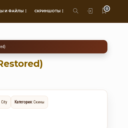
0
Ы И ФАЙЛЫ
СКРИНШОТЫ
red)
Restored)
 City
Категория:
Скины