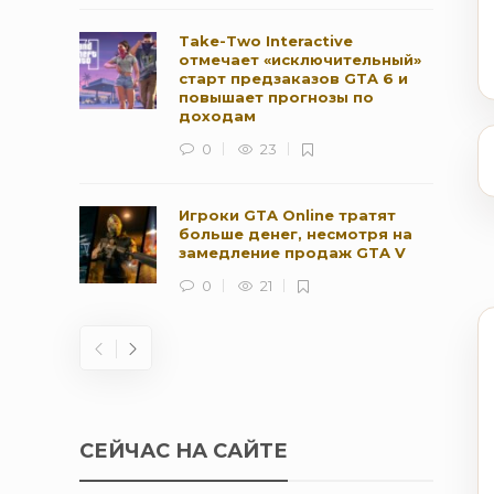
Take-Two Interactive
отмечает «исключительный»
старт предзаказов GTA 6 и
повышает прогнозы по
доходам
0
23
Игроки GTA Online тратят
больше денег, несмотря на
замедление продаж GTA V
0
21
СЕЙЧАС НА САЙТЕ