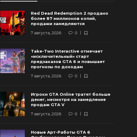
Red Dead Redemption 2 продано
более 87 миллионов копий,
продажи замедляются
7 августа, 2026
0
Новые Арт-Работы GTA 6
Take-Two Interactive отмечает
Опубликованы Перед Выходом
Rockstar и
«исключительный» старт
Трейлера №3
трейлер г
предзаказов GTA 6 и повышает
прогнозы по доходам
 августа, 2026
0
90
6 августа, 20
7 августа, 2026
0
Игроки GTA Online тратят больше
денег, несмотря на замедление
продаж GTA V
7 августа, 2026
0
Новые Арт-Работы GTA 6