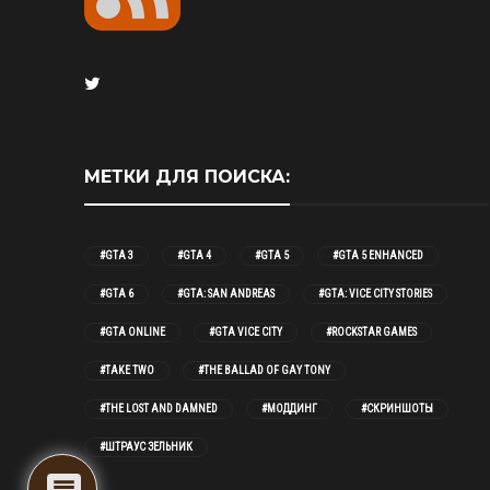
МЕТКИ ДЛЯ ПОИСКА:
#GTA 3
#GTA 4
#GTA 5
#GTA 5 ENHANCED
#GTA 6
#GTA: SAN ANDREAS
#GTA: VICE CITY STORIES
#GTA ONLINE
#GTA VICE CITY
#ROCKSTAR GAMES
#TAKE TWO
#THE BALLAD OF GAY TONY
#THE LOST AND DAMNED
#МОДДИНГ
#СКРИНШОТЫ
#ШТРАУС ЗЕЛЬНИК