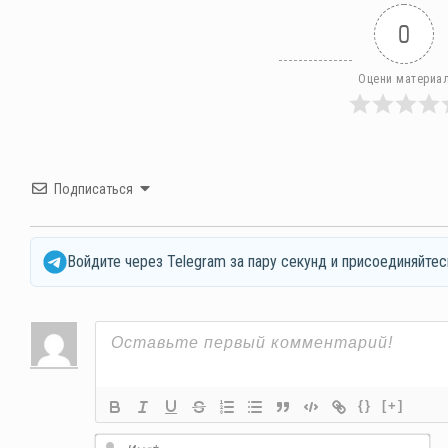
0
Оцени материа
Подписаться
Войдите через Telegram за пару секунд и присоединяйтес
{}
[+]
Им