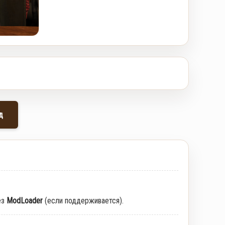
д
ез
ModLoader
(если поддерживается).