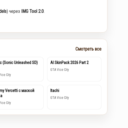
els
) через
IMG Tool 2.0
.
Смотреть все
c (Sonic Unleashed SD)
AI SkinPack 2026 Part 2
GTA Vice City
ice City
y Vercetti с маской
Itachi
ка
GTA Vice City
ice City