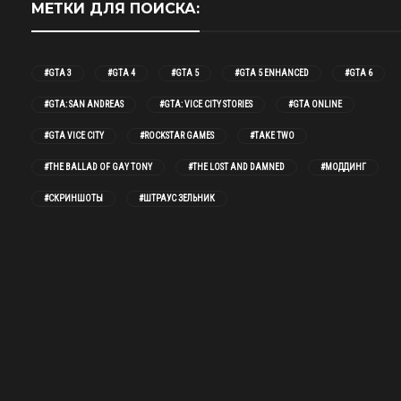
МЕТКИ ДЛЯ ПОИСКА:
#GTA 3
#GTA 4
#GTA 5
#GTA 5 ENHANCED
#GTA 6
#GTA: SAN ANDREAS
#GTA: VICE CITY STORIES
#GTA ONLINE
#GTA VICE CITY
#ROCKSTAR GAMES
#TAKE TWO
#THE BALLAD OF GAY TONY
#THE LOST AND DAMNED
#МОДДИНГ
#СКРИНШОТЫ
#ШТРАУС ЗЕЛЬНИК