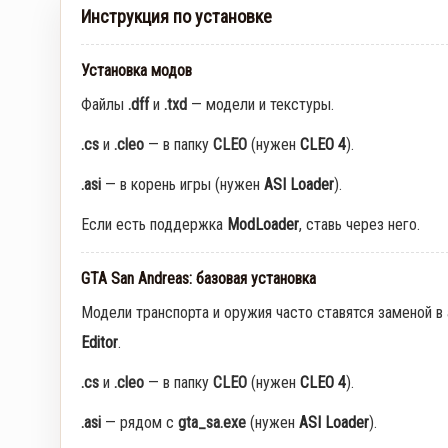
Инструкция по установке
Установка модов
Файлы
.dff
и
.txd
— модели и текстуры.
.cs
и
.cleo
— в папку
CLEO
(нужен
CLEO 4
).
.asi
— в корень игры (нужен
ASI Loader
).
Если есть поддержка
ModLoader
, ставь через него.
GTA San Andreas: базовая установка
Модели транспорта и оружия часто ставятся заменой в
Editor
.
.cs
и
.cleo
— в папку
CLEO
(нужен
CLEO 4
).
.asi
— рядом с
gta_sa.exe
(нужен
ASI Loader
).