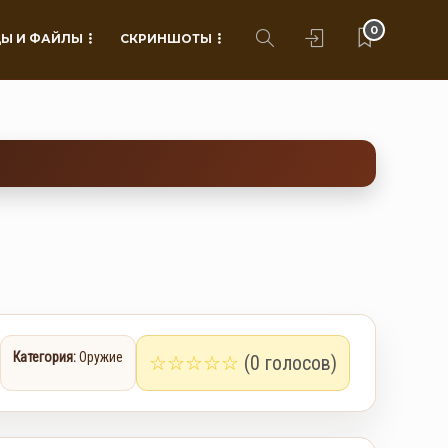
0
Ы И ФАЙЛЫ
СКРИНШОТЫ
Категория:
Оружие
☆
☆
☆
☆
☆
(0 голосов)