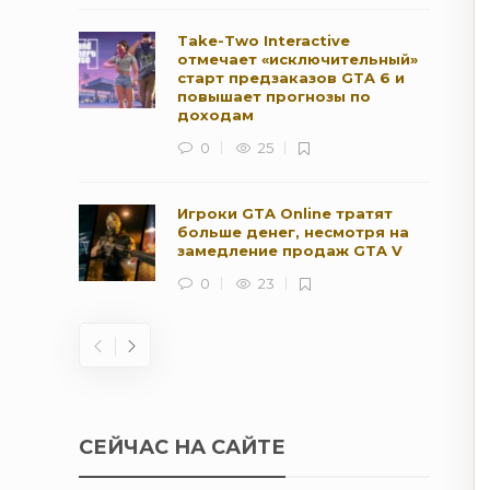
Take-Two Interactive
отмечает «исключительный»
старт предзаказов GTA 6 и
повышает прогнозы по
доходам
0
25
Игроки GTA Online тратят
больше денег, несмотря на
замедление продаж GTA V
0
23
СЕЙЧАС НА САЙТЕ