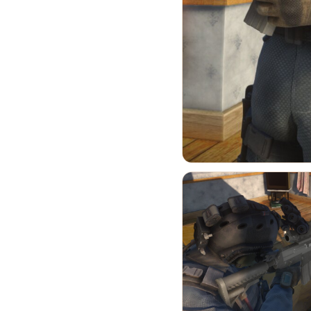
Rockstar и Netflix представят
новый трейлер геймплея GTA
6 первыми
0
35
Недельное событие GTA
Online: Летний ограбление (6–
12 августа)
0
375