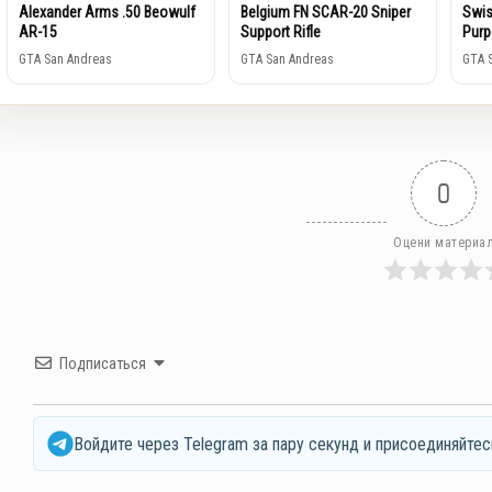
Alexander Arms .50 Beowulf
Belgium FN SCAR-20 Sniper
Swis
AR-15
Support Rifle
Purp
GTA San Andreas
GTA San Andreas
GTA 
0
Оцени материа
Подписаться
Войдите через Telegram за пару секунд и присоединяйтес