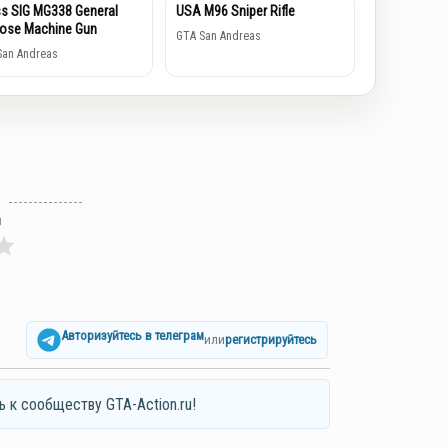
s SIG MG338 General
USA M96 Sniper Rifle
ose Machine Gun
GTA San Andreas
San Andreas
л
Авторизуйтесь в телеграм
или
регистрируйтесь
ь к сообществу GTA-Action.ru!