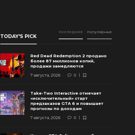
последние
популярные
TODAY'S PICK
Red Dead Redemption 2 продано
более 87 миллионов копий,
продажи замедляются
7 августа, 2026
0
Новые Арт-Работы GTA 6
Take-Two Interactive отмечает
Опубликованы Перед Выходом
Rockstar и
«исключительный» старт
Трейлера №3
трейлер г
предзаказов GTA 6 и повышает
прогнозы по доходам
 августа, 2026
0
94
6 августа, 20
7 августа, 2026
0