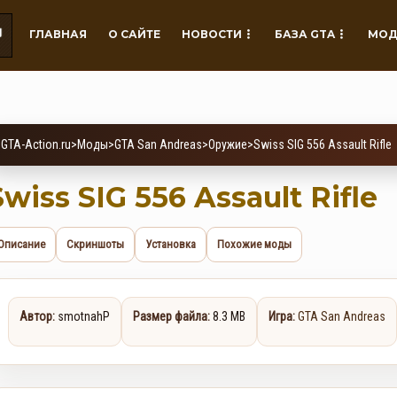
ГЛАВНАЯ
О САЙТЕ
НОВОСТИ
БАЗА GTA
МОД
GTA-Action.ru
>
Моды
>
GTA San Andreas
>
Оружие
>
Swiss SIG 556 Assault Rifle
Swiss SIG 556 Assault Rifle
Описание
Скриншоты
Установка
Похожие моды
Автор:
smotnahP
Размер файла:
8.3 MB
Игра:
GTA San Andreas