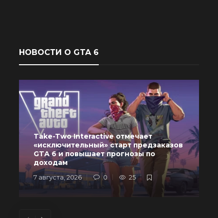
НОВОСТИ О GTA 6
Take-Two Interactive отмечает
«исключительный» старт предзаказов
GTA 6 и повышает прогнозы по
доходам
7 августа, 2026
0
25
6