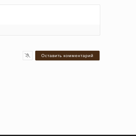
я*
ail*