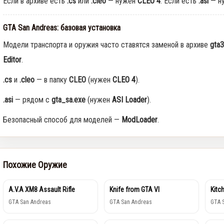
Если в архиве есть
.cs
или
.cleo
— нужен
CLEO 4
. Если есть
.asi
— н
GTA San Andreas: базовая установка
Модели транспорта и оружия часто ставятся заменой в архиве
gta3
Editor
.
.cs
и
.cleo
— в папку
CLEO
(нужен
CLEO 4
).
.asi
— рядом с
gta_sa.exe
(нужен
ASI Loader
).
Безопасный способ для моделей —
ModLoader
.
Похожие Оружие
A.V.A XM8 Assault Rifle
Knife from GTA VI
Kitc
GTA San Andreas
GTA San Andreas
GTA 