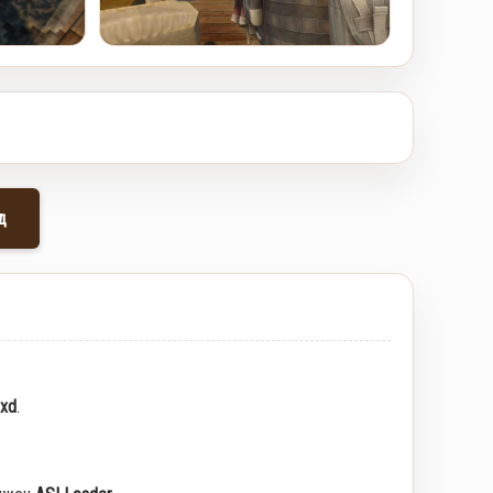
д
txd
.