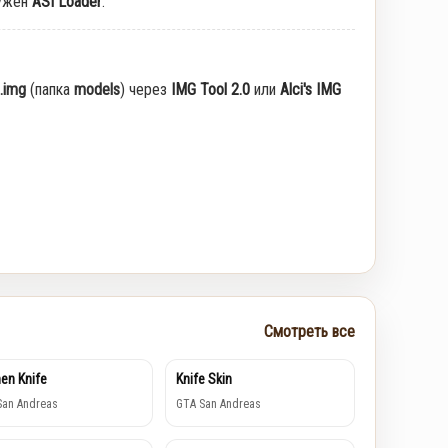
ужен
ASI Loader
.
.img
(папка
models
) через
IMG Tool 2.0
или
Alci's IMG
Смотреть все
hen Knife
Knife Skin
San Andreas
GTA San Andreas