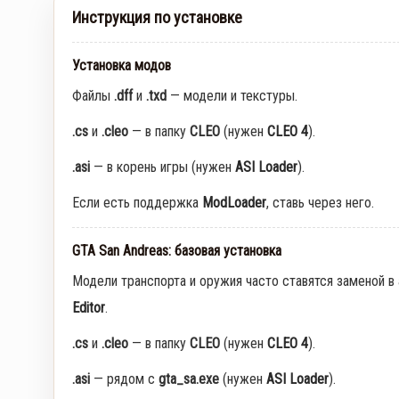
Инструкция по установке
Установка модов
Файлы
.dff
и
.txd
— модели и текстуры.
.cs
и
.cleo
— в папку
CLEO
(нужен
CLEO 4
).
.asi
— в корень игры (нужен
ASI Loader
).
Если есть поддержка
ModLoader
, ставь через него.
GTA San Andreas: базовая установка
Модели транспорта и оружия часто ставятся заменой в
Editor
.
.cs
и
.cleo
— в папку
CLEO
(нужен
CLEO 4
).
.asi
— рядом с
gta_sa.exe
(нужен
ASI Loader
).