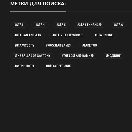
МЕТКИ ДЛЯ ПОИСКА:
#GTA 3
#GTA 4
#GTA 5
#GTA 5 ENHANCED
#GTA 6
#GTA: SAN ANDREAS
#GTA: VICE CITY STORIES
#GTA ONLINE
#GTA VICE CITY
#ROCKSTAR GAMES
#TAKE TWO
#THE BALLAD OF GAY TONY
#THE LOST AND DAMNED
#МОДДИНГ
#СКРИНШОТЫ
#ШТРАУС ЗЕЛЬНИК