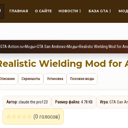
ГЛАВНАЯ
О САЙТЕ
НОВОСТИ
БАЗА GTA
МОД
GTA-Action.ru
>
Моды
>
GTA San Andreas
>
Моды
>
Realistic Wielding Mod for An
Realistic Wielding Mod for
Описание
Скриншоты
Установка
Похожие моды
Автор:
claude the pro123
Размер файла:
4.78 KB
Игра:
GTA San A
☆
☆
☆
☆
☆
(0 голосов)