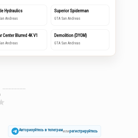
le Hydraulics
Superior Spiderman
San Andreas
GTA San Andreas
r Center Blurred 4K V1
Demolition (DYOM)
San Andreas
GTA San Andreas
л
Авторизуйтесь в телеграм
или
регистрируйтесь