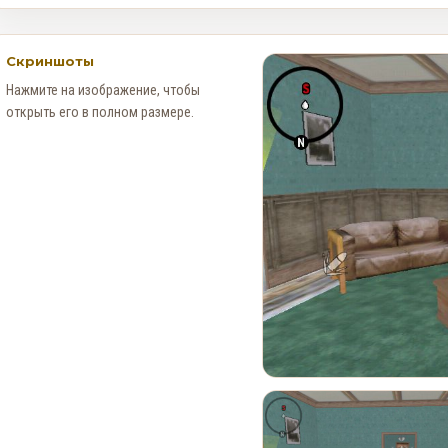
Скриншоты
Нажмите на изображение, чтобы
открыть его в полном размере.
Месяц событий в Red Dead
Online: Специальное
предложение для
коллекционеров (4–30
августа)
0
134