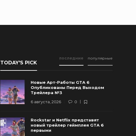
последние
популярные
TODAY'S PICK
Новые Арт-Работы GTA 6
Опубликованы Перед Выходом
Трейлера №3
6 августа, 2026
0
Rockstar и Netflix представят
ockstar и Netflix представят новый
Инсайдер:
новый трейлер геймплея GTA 6
трейлер геймплея GTA 6 первыми
нового о G
первыми