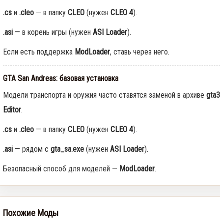
.cs
и
.cleo
— в папку
CLEO
(нужен
CLEO 4
).
.asi
— в корень игры (нужен
ASI Loader
).
Если есть поддержка
ModLoader
, ставь через него.
GTA San Andreas: базовая установка
Модели транспорта и оружия часто ставятся заменой в архиве
gta3
Editor
.
.cs
и
.cleo
— в папку
CLEO
(нужен
CLEO 4
).
.asi
— рядом с
gta_sa.exe
(нужен
ASI Loader
).
Безопасный способ для моделей —
ModLoader
.
Похожие Моды