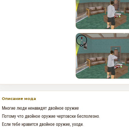
В GTA Online вышло новое
обновление для исправления
проблем финала ограбления
в Kortz Center
0
197
Как получить редкий
номерной знак LS Pounders в
GTA Online на этой неделе
0
146
Описание мода
Многие люди ненавидят двойное оружие

Потому что двойное оружие чертовски бесполезно.

Если тебе нравится двойное оружие, уходи.
