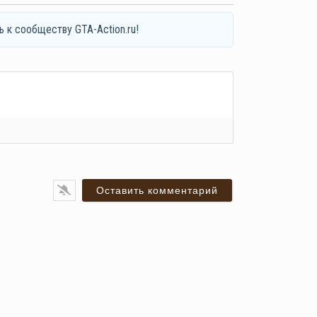
ь к сообществу GTA-Action.ru!
я*
ail*