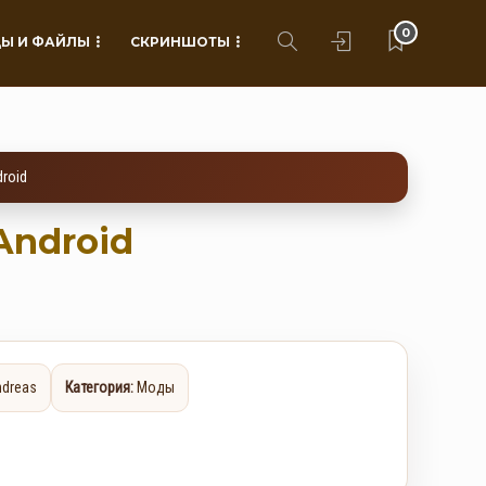
0
Ы И ФАЙЛЫ
СКРИНШОТЫ
droid
 Android
ndreas
Категория:
Моды