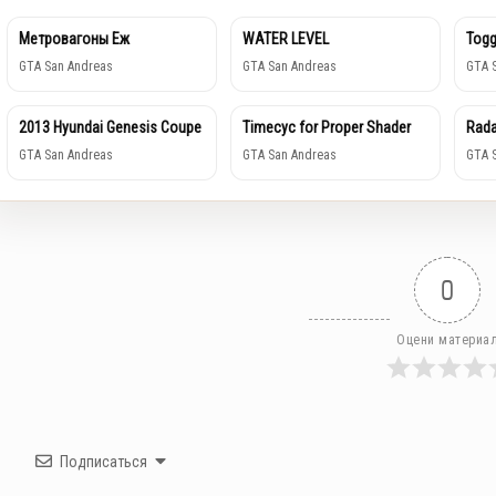
Метровагоны Еж
WATER LEVEL
Togg
GTA San Andreas
GTA San Andreas
GTA 
2013 Hyundai Genesis Coupe
Timecyc for Proper Shader
Rada
GTA San Andreas
GTA San Andreas
GTA 
0
Оцени материа
Подписаться