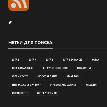
МЕТКИ ДЛЯ ПОИСКА:
#GTA 3
#GTA 4
#GTA 5
#GTA 5 ENHANCED
#GTA 6
#GTA: SAN ANDREAS
#GTA: VICE CITY STORIES
#GTA ONLINE
#GTA VICE CITY
#ROCKSTAR GAMES
#TAKE TWO
#THE BALLAD OF GAY TONY
#THE LOST AND DAMNED
#МОДДИНГ
#СКРИНШОТЫ
#ШТРАУС ЗЕЛЬНИК