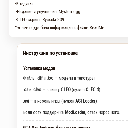
-Кредиты:

.-Издание и улучшения: Mysterdogg

.-CLEO скрипт: Ryosuke839

*Более подробная информация в файле ReadMe.
Инструкция по установке
Установка модов
Файлы
.dff
и
.txd
— модели и текстуры.
.cs
и
.cleo
— в папку
CLEO
(нужен
CLEO 4
).
.asi
— в корень игры (нужен
ASI Loader
).
Если есть поддержка
ModLoader
, ставь через него.
GTA San Andreas: базовая установка