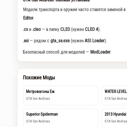
Модели транспорта и оружия часто ставятся заменой в
Editor
.
.cs
и
.cleo
— в папку
CLEO
(нужен
CLEO 4
).
.asi
— рядом с
gta_sa.exe
(нужен
ASI Loader
).
Безопасный способ для моделей —
ModLoader
.
Похожие Моды
Метровагоны Еж
WATER LEVEL
GTA San Andreas
GTA San Andrea
Superior Spiderman
2013 Hyundai
GTA San Andreas
GTA San Andrea