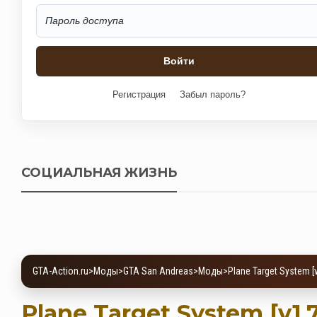
Регистрация
Забыл пароль?
СОЦИАЛЬНАЯ ЖИЗНЬ
GTA-Action.ru
>
Моды
>
GTA San Andreas
>
Моды
>
Plane Target System [v
Plane Target System [v1.7