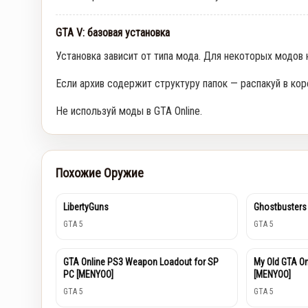
GTA V: базовая установка
Установка зависит от типа мода. Для некоторых модов
Если архив содержит структуру папок — распакуй в кор
Не используй моды в GTA Online.
Похожие Оружие
LibertyGuns
Ghostbusters
GTA 5
GTA 5
GTA Online PS3 Weapon Loadout for SP
My Old GTA O
PC [MENYOO]
[MENYOO]
GTA 5
GTA 5