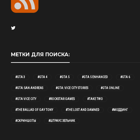
МЕТКИ ДЛЯ ПОИСКА:
#GTA 3
#GTA 4
#GTA 5
#GTA 5 ENHANCED
#GTA 6
#GTA: SAN ANDREAS
#GTA: VICE CITY STORIES
#GTA ONLINE
#GTA VICE CITY
#ROCKSTAR GAMES
#TAKE TWO
#THE BALLAD OF GAY TONY
#THE LOST AND DAMNED
#МОДДИНГ
#СКРИНШОТЫ
#ШТРАУС ЗЕЛЬНИК