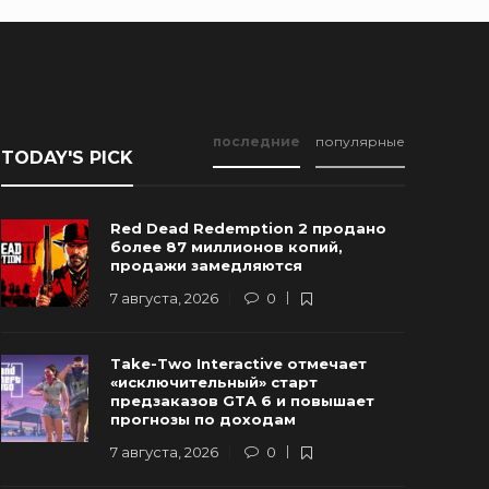
последние
популярные
TODAY'S PICK
Red Dead Redemption 2 продано
более 87 миллионов копий,
продажи замедляются
7 августа, 2026
0
Новые Арт-Работы GTA 6
Take-Two Interactive отмечает
Опубликованы Перед Выходом
Rockstar и
«исключительный» старт
Трейлера №3
трейлер г
предзаказов GTA 6 и повышает
прогнозы по доходам
 августа, 2026
0
93
6 августа, 20
7 августа, 2026
0