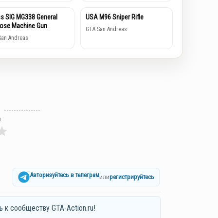
s SIG MG338 General
USA M96 Sniper Rifle
ose Machine Gun
GTA San Andreas
San Andreas
л
Авторизуйтесь в телеграм
или
регистрируйтесь
ь к сообществу GTA-Action.ru!