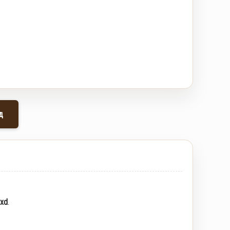
д
txd
.