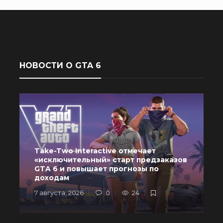
НОВОСТИ О GTA 6
Take-Two Interactive отмечает
«исключительный» старт предзаказов
GTA 6 и повышает прогнозы по
доходам
7 августа, 2026
0
24
6