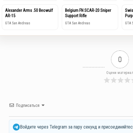
Alexander Arms .50 Beowulf
Belgium FN SCAR-20 Sniper
Swis
AR-15
Support Rifle
Purp
GTA San Andreas
GTA San Andreas
GTA 
0
Оцени материа
Подписаться
Войдите через Telegram за пару секунд и присоединяйтес