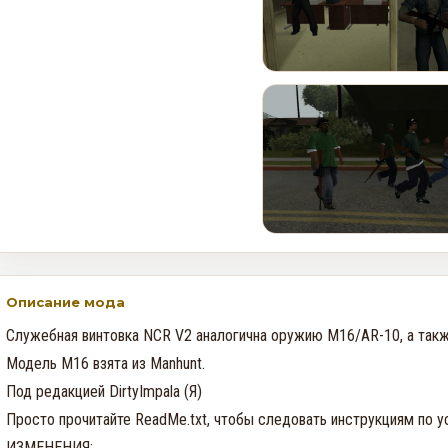
Rockstar и Netflix представят
новый трейлер геймплея GTA
6 первыми
0
35
Недельное событие GTA
Online: Летний ограбление (6–
12 августа)
0
373
Описание мода
Служебная винтовка NCR V2 аналогична оружию M16/AR-10, а также
Модель М16 взята из Manhunt.

Под редакцией DirtyImpala (Я)

Просто прочитайте ReadMe.txt, чтобы следовать инструкциям по ус
ИЗМЕНЕНИЯ:
