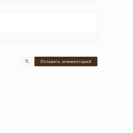
я*
ail*