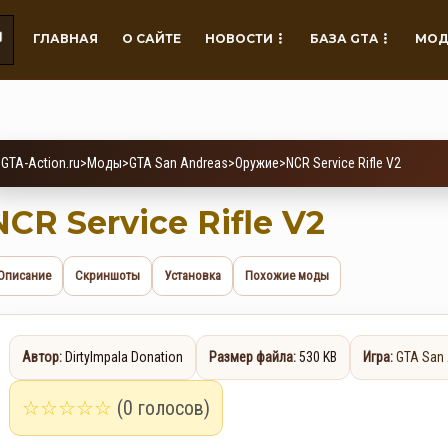
ГЛАВНАЯ
О САЙТЕ
НОВОСТИ
БАЗА GTA
МОД
GTA-Action.ru
>
Моды
>
GTA San Andreas
>
Оружие
>
NCR Service Rifle V2
NCR Service Rifle V2
Описание
Скриншоты
Установка
Похожие моды
Автор:
DirtyImpala Donation
Размер файла:
530 KB
Игра:
GTA San
☆
☆
☆
☆
☆
(0 голосов)