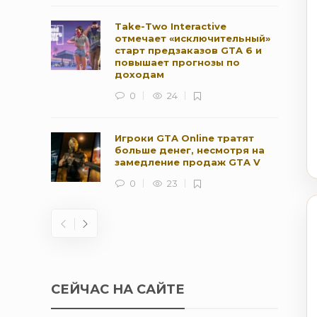
Take-Two Interactive
отмечает «исключительный»
старт предзаказов GTA 6 и
повышает прогнозы по
доходам
0
24
Игроки GTA Online тратят
больше денег, несмотря на
замедление продаж GTA V
0
23
СЕЙЧАС НА САЙТЕ