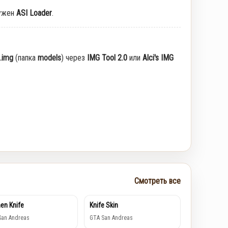
ужен
ASI Loader
.
.img
(папка
models
) через
IMG Tool 2.0
или
Alci's IMG
Смотреть все
hen Knife
Knife Skin
San Andreas
GTA San Andreas