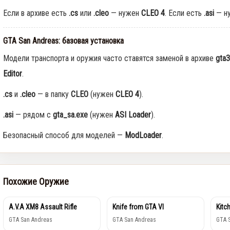
Если в архиве есть
.cs
или
.cleo
— нужен
CLEO 4
. Если есть
.asi
— н
GTA San Andreas: базовая установка
Модели транспорта и оружия часто ставятся заменой в архиве
gta3
Editor
.
.cs
и
.cleo
— в папку
CLEO
(нужен
CLEO 4
).
.asi
— рядом с
gta_sa.exe
(нужен
ASI Loader
).
Безопасный способ для моделей —
ModLoader
.
Похожие Оружие
A.V.A XM8 Assault Rifle
Knife from GTA VI
Kitc
GTA San Andreas
GTA San Andreas
GTA 