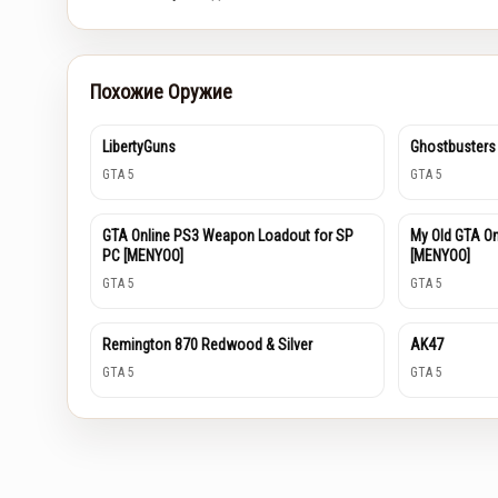
Похожие Оружие
LibertyGuns
Ghostbusters
GTA 5
GTA 5
GTA Online PS3 Weapon Loadout for SP
My Old GTA O
PC [MENYOO]
[MENYOO]
GTA 5
GTA 5
Remington 870 Redwood & Silver
AK47
GTA 5
GTA 5