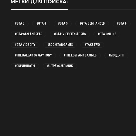
МЕТКИ ДЛЯ ПОИСКА:
#GTA 3
#GTA 4
#GTA 5
#GTA 5 ENHANCED
#GTA 6
#GTA: SAN ANDREAS
#GTA: VICE CITY STORIES
#GTA ONLINE
#GTA VICE CITY
#ROCKSTAR GAMES
#TAKE TWO
#THE BALLAD OF GAY TONY
#THE LOST AND DAMNED
#МОДДИНГ
#СКРИНШОТЫ
#ШТРАУС ЗЕЛЬНИК